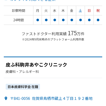
診察時間
月
火
水
木
金
土
日
祝
24時間
●
●
●
●
●
●
●
●
175
ファストドクター利用実績
万件
※2024年9月末時点のプラットフォーム利用件数
皮ふ科駒
井あやこクリニック
皮膚科・​アレルギー科
日本皮膚科学会
在籍
〒841-0056
佐賀県鳥栖市蔵上４丁目１９２番地