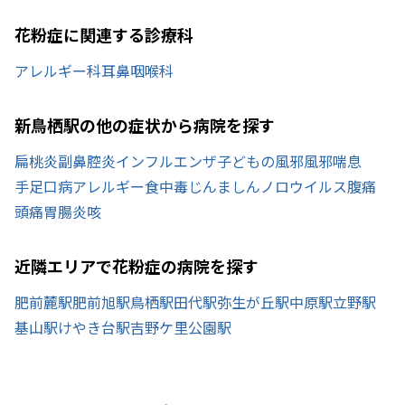
花粉症に関連する診療科
アレルギー科
耳鼻咽喉科
新鳥栖駅の他の症状から病院を探す
扁桃炎
副鼻腔炎
インフルエンザ
子どもの風邪
風邪
喘息
手足口病
アレルギー
食中毒
じんましん
ノロウイルス
腹痛
頭痛
胃腸炎
咳
近隣エリアで花粉症の病院を探す
肥前麓駅
肥前旭駅
鳥栖駅
田代駅
弥生が丘駅
中原駅
立野駅
基山駅
けやき台駅
吉野ケ里公園駅