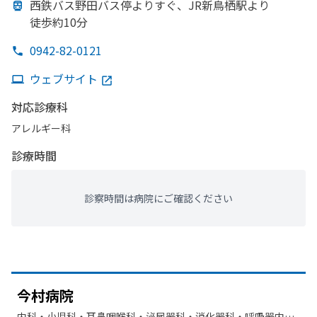
西鉄バス野田バス停より
すぐ、
JR新鳥栖駅より
徒歩約10分
0942-82-0121
ウェブサイト
対応診療科
アレルギー科
診療時間
診察時間は病院にご確認ください
今村病院
内科・​小児科・​耳鼻咽喉科・​泌尿器科・​消化器科・​呼吸器内