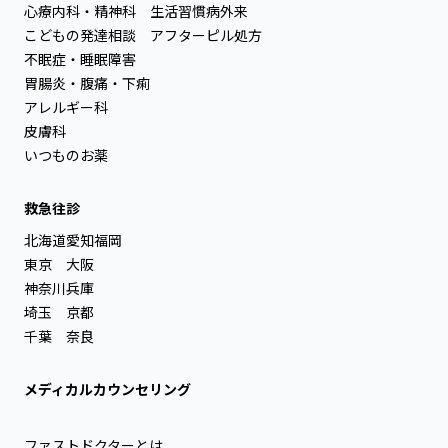
心療内科・精神科
生活習慣病外来
こどもの発達相談
アフターピル処方
不眠症・睡眠障害
胃腸炎・腹痛・下痢
アレルギー科
皮膚科
いつものお薬
救急往診
北海道
愛知
福岡
東京
大阪
神奈川
兵庫
埼玉
京都
千葉
奈良
メディカルカウンセリング
ファストドクターとは