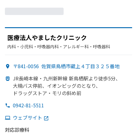
医療法人やました
クリニック
内科・​小児科・​呼吸器内科・​アレルギー科・​呼吸器科
〒841-0056
佐賀県鳥栖市蔵上４丁目３２５番地
JR長崎本線・九州新幹線 新鳥栖駅より
徒歩5分、
大楠バス停前、
イオンビッグのとなり、
ドラッグストア・モリの
斜め前
0942-81-5511
ウェブサイト
対応診療科