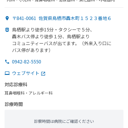
科・​アレルギー科・​外科・​形成外科・​呼吸器外科・​整形外科・​
心臓血管外科・​眼科・​脳神経外科・​循環器科・​肛門科・​リハビ
〒841-0061
佐賀県鳥栖市轟木町１５２３番地６
リテーション・​婦人科・​放射線科・​神経内科・​呼吸器科・​麻酔
科・​歯科・​歯科口腔外科・​肝臓内科・外科・​腎臓内科・外科・​
鳥栖駅より
徒歩15分・タクシーで
５分、
救急科・​美容皮膚科
轟木バス停より
徒歩１分、
鳥栖駅より
コミュニティーバスが
出てます。
（外来入り口に
バス停が
あります）
0942-82-5550
ウェブサイト
対応診療科
耳鼻咽喉科・​アレルギー科
診療時間
診察時間は病院にご確認ください