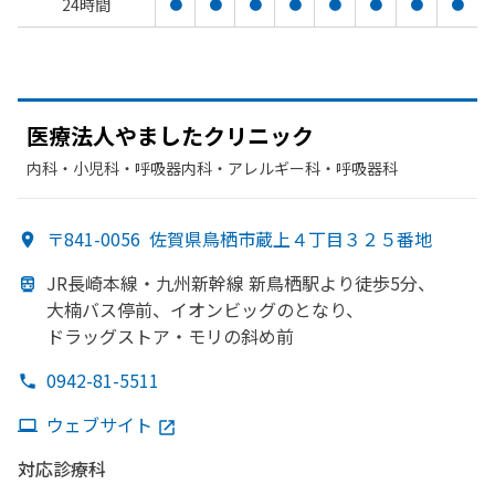
24時間
●
●
●
●
●
●
●
●
医療法人やました
クリニック
内科・​小児科・​呼吸器内科・​アレルギー科・​呼吸器科
〒841-0056
佐賀県鳥栖市蔵上４丁目３２５番地
JR長崎本線・九州新幹線 新鳥栖駅より
徒歩5分、
大楠バス停前、
イオンビッグのとなり、
ドラッグストア・モリの
斜め前
0942-81-5511
ウェブサイト
対応診療科