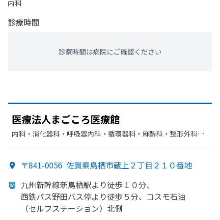
内科
診療時間
診察時間は病院にご確認ください
医療法人まごころ
医療館
内科・​消化器科・​呼吸器内科・​循環器科・​麻酔科・​整形外科・​
リハビリテーション・​糖尿病内科・​リウマチ科・​外科・​緩和ケ
ア・​美容皮膚科・​その他・​ペインクリニック
〒841-0056
佐賀県鳥栖市蔵上２丁目２１０番地
九州新幹線新鳥栖駅より
徒歩１０分、
西鉄バス野田バス停より
徒歩５分、
コスモ石油
（セルフステーション）
北側