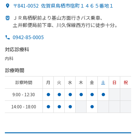
〒841-0052
佐賀県鳥栖市宿町１４６５番地１
ＪＲ鳥栖駅前より
基山方
面
行きバス乗車、
土井郵便局前下車、
川久保線西方
行に
徒歩十分。
0942-85-0005
対応診療科
内科
診療時間
診察時間
月
火
水
木
金
土
日
祝
9:00 - 12:30
●
●
●
●
●
●
14:00 - 18:00
●
●
●
●