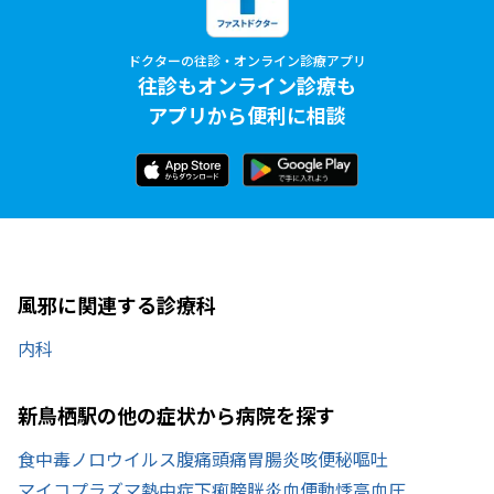
ドクターの往診・オンライン診療アプリ
往診もオンライン診療も
アプリから便利に相談
風邪に関連する診療科
内科
新鳥栖駅の他の症状から病院を探す
食中毒
ノロウイルス
腹痛
頭痛
胃腸炎
咳
便秘
嘔吐
マイコプラズマ
熱中症
下痢
膀胱炎
血便
動悸
高血圧