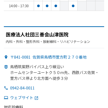
14:00 - 17:30
●
●
●
●
医療法人社団三善会山津医院
内科・​外科・​整形外科・​放射線科・​リハビリテーション
〒841-0081
佐賀県鳥栖市萱方町２７０番地
鳥栖筑紫野バイパス上り線沿い
ホームセンターユートク５０ｍ先、
西鉄バス佐賀・
萱方
バス停より
北方
面へ
徒歩３分
0942-84-0011
ウェブサイト
対応診療科