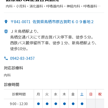
内科・​小児科・​消化器科・​呼吸器内科・​神経内科・​呼吸器科・​
リウマチ科・​循環器科・​その他・​外科・​リハビリテーション・​
呼吸器外科
〒841-0071
佐賀県鳥栖市原古賀町６０９番地２
ＪＲ鳥栖駅より、
鳥栖交通バスにて原古賀バス停下車、
徒歩５分。
西鉄バス麓停留所下車、
徒歩１分、
新鳥栖駅より、
徒歩10分。
0942-83-3457
対応診療科
内科
診療時間
診察時間
月
火
水
木
金
土
日
祝
9:00 - 12:30
●
●
●
●
●
●