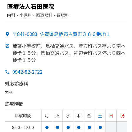
医療法人石田医院
内科・​小児科・​循環器科・​胃腸科
〒841-0083
佐賀県鳥栖市古賀町３６６番地１
若葉小学校前、
鳥栖交通バス、
萱方
町バス亭より
南へ
徒歩１５分、
鳥栖交通バス、
神辺合町バス停より
西へ
徒歩１５分
0942-82-2722
対応診療科
内科
診療時間
診察時間
月
火
水
木
金
土
日
祝
8:00 - 12:00
●
●
●
●
●
●