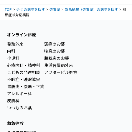
TOP
近くの病院を探す
佐賀県
新鳥栖駅（佐賀県）の病院を探す
風
邪症状対応病院
オンライン診療
発熱外来
頭痛のお薬
内科
喘息のお薬
小児科
膀胱炎のお薬
心療内科・精神科
生活習慣病外来
こどもの発達相談
アフターピル処方
不眠症・睡眠障害
胃腸炎・腹痛・下痢
アレルギー科
皮膚科
いつものお薬
救急往診