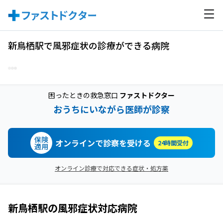
新鳥栖駅で風邪症状の診療ができる病院
困ったときの救急窓口
ファストドクター
おうちにいながら医師が診察
保険
オンラインで診察を受ける
24時間受付
適用
オンライン診療で対応できる症状・処方薬
新鳥栖駅
の
風邪症状
対応病院