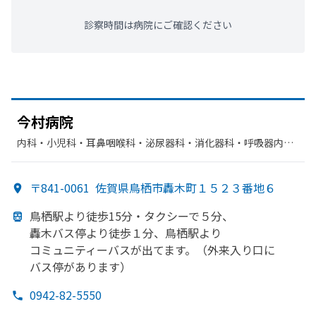
診察時間は病院にご確認ください
今村病院
内科・​小児科・​耳鼻咽喉科・​泌尿器科・​消化器科・​呼吸器内
科・​アレルギー科・​外科・​形成外科・​呼吸器外科・​整形外科・​
心臓血管外科・​眼科・​脳神経外科・​循環器科・​肛門科・​リハビ
〒841-0061
佐賀県鳥栖市轟木町１５２３番地６
リテーション・​婦人科・​放射線科・​神経内科・​呼吸器科・​麻酔
科・​歯科・​歯科口腔外科・​肝臓内科・外科・​腎臓内科・外科・​
鳥栖駅より
徒歩15分・タクシーで
５分、
救急科・​美容皮膚科
轟木バス停より
徒歩１分、
鳥栖駅より
コミュニティーバスが
出てます。
（外来入り口に
バス停が
あります）
0942-82-5550