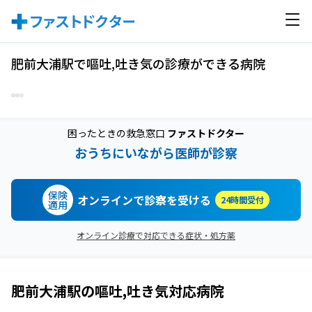
肥前大浦駅で嘔吐,吐き気の診療ができる病院
困ったときの救急窓口
ファストドクター
おうちにいながら医師が診察
保険
オンラインで診察を受ける
24時間受付
適用
オンライン診療で対応できる症状・処方薬
肥前大浦駅
の
嘔吐,吐き気
対応病院