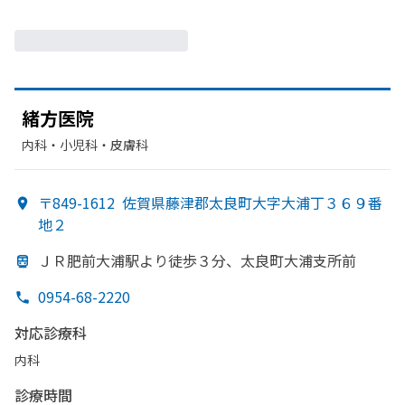
緒方
医院
内科・​小児科・​皮膚科
〒849-1612
佐賀県藤津郡太良町大字大浦丁３６９番
地２
ＪＲ肥前大浦駅より
徒歩３分、
太良町大浦支所前
0954-68-2220
対応診療科
内科
診療時間