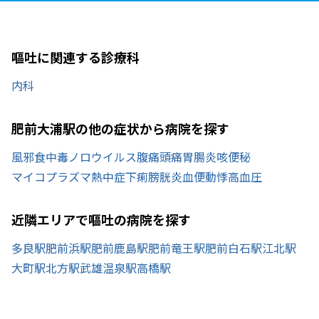
嘔吐に関連する診療科
内科
肥前大浦駅の他の症状から病院を探す
風邪
食中毒
ノロウイルス
腹痛
頭痛
胃腸炎
咳
便秘
マイコプラズマ
熱中症
下痢
膀胱炎
血便
動悸
高血圧
近隣エリアで嘔吐の病院を探す
多良駅
肥前浜駅
肥前鹿島駅
肥前竜王駅
肥前白石駅
江北駅
大町駅
北方駅
武雄温泉駅
高橋駅