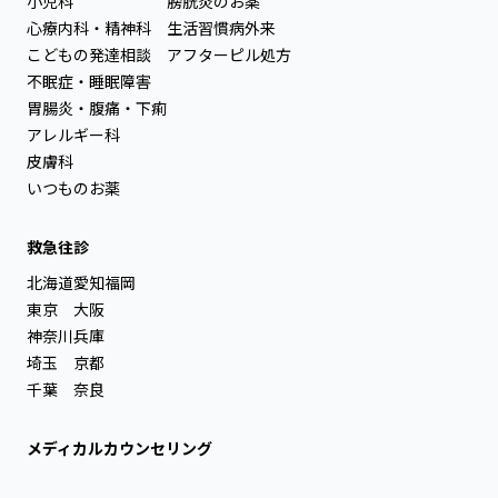
小児科
膀胱炎のお薬
心療内科・精神科
生活習慣病外来
こどもの発達相談
アフターピル処方
不眠症・睡眠障害
胃腸炎・腹痛・下痢
アレルギー科
皮膚科
いつものお薬
救急往診
北海道
愛知
福岡
東京
大阪
神奈川
兵庫
埼玉
京都
千葉
奈良
メディカルカウンセリング