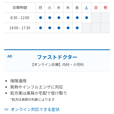
診察時間
月
火
水
木
金
土
日
祝
8:30 - 12:00
●
●
●
●
●
●
14:00 - 17:30
●
●
●
●
●
ファストドクター
AD
【オンライン診療】内科・小児科
保険適用
発熱やインフルエンザに対応
処方薬は薬局か宅配で受け取り
*処方は医師の判断によります
オンライン対応できる症状