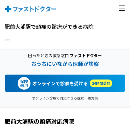
肥前大浦駅で頭痛の診療ができる病院
困ったときの救急窓口
ファストドクター
おうちにいながら医師が診察
保険
オンラインで診察を受ける
24時間受付
適用
オンライン診療で対応できる症状・処方薬
肥前大浦駅
の
頭痛
対応病院