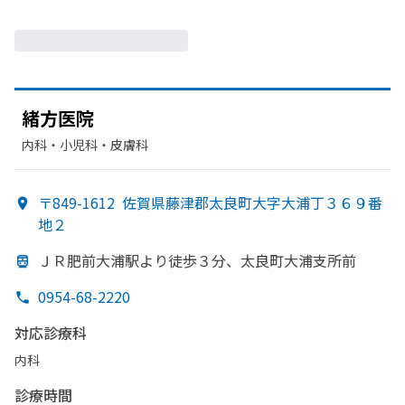
緒方
医院
内科・​小児科・​皮膚科
〒849-1612
佐賀県藤津郡太良町大字大浦丁３６９番
地２
ＪＲ肥前大浦駅より
徒歩３分、
太良町大浦支所前
0954-68-2220
対応診療科
内科
診療時間