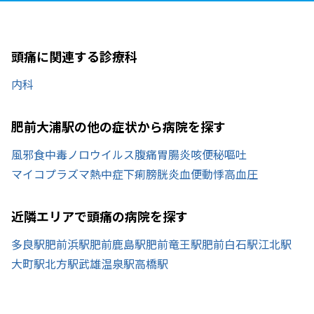
頭痛に関連する診療科
内科
肥前大浦駅の他の症状から病院を探す
風邪
食中毒
ノロウイルス
腹痛
胃腸炎
咳
便秘
嘔吐
マイコプラズマ
熱中症
下痢
膀胱炎
血便
動悸
高血圧
近隣エリアで頭痛の病院を探す
多良駅
肥前浜駅
肥前鹿島駅
肥前竜王駅
肥前白石駅
江北駅
大町駅
北方駅
武雄温泉駅
高橋駅