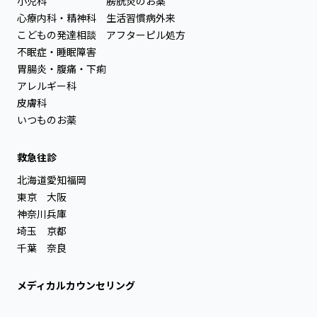
小児科
膀胱炎のお薬
心療内科・精神科
生活習慣病外来
こどもの発達相談
アフターピル処方
不眠症・睡眠障害
胃腸炎・腹痛・下痢
アレルギー科
皮膚科
いつものお薬
救急往診
北海道
愛知
福岡
東京
大阪
神奈川
兵庫
埼玉
京都
千葉
奈良
メディカルカウンセリング