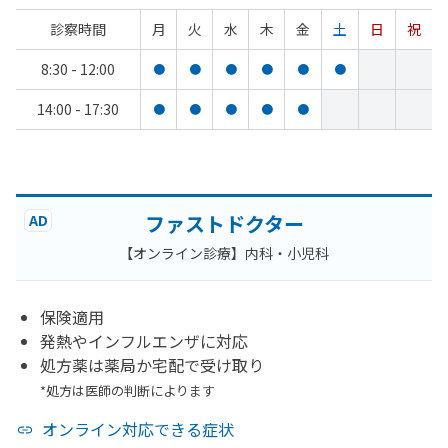
診察時間
月
火
水
木
金
土
日
祝
8:30 - 12:00
●
●
●
●
●
●
14:00 - 17:30
●
●
●
●
●
ファストドクター
AD
【オンライン診療】内科・小児科
保険適用
発熱やインフルエンザに対応
処方薬は薬局か宅配で受け取り
*処方は医師の判断によります
オンライン対応できる症状