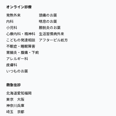
オンライン診療
発熱外来
頭痛のお薬
内科
喘息のお薬
小児科
膀胱炎のお薬
心療内科・精神科
生活習慣病外来
こどもの発達相談
アフターピル処方
不眠症・睡眠障害
胃腸炎・腹痛・下痢
アレルギー科
皮膚科
いつものお薬
救急往診
北海道
愛知
福岡
東京
大阪
神奈川
兵庫
埼玉
京都