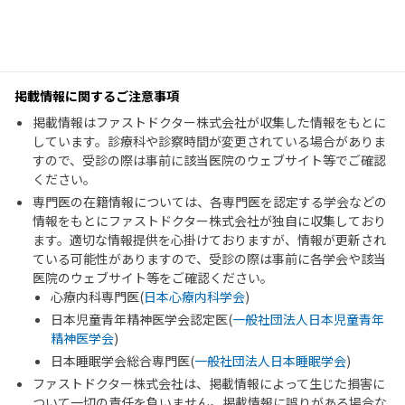
掲載情報に関するご注意事項
掲載情報はファストドクター株式会社が収集した情報をもとに
しています。診療科や診察時間が変更されている場合がありま
すので、受診の際は事前に該当医院のウェブサイト等でご確認
ください。
専門医の在籍情報については、各専門医を認定する学会などの
情報をもとにファストドクター株式会社が独自に収集しており
ます。適切な情報提供を心掛けておりますが、情報が更新され
ている可能性がありますので、受診の際は事前に各学会や該当
医院のウェブサイト等をご確認ください。
心療内科専門医(
日本心療内科学会
)
日本児童青年精神医学会認定医(
一般社団法人日本児童青年
精神医学会
)
日本睡眠学会総合専門医(
一般社団法人日本睡眠学会
)
ファストドクター株式会社は、掲載情報によって生じた損害に
ついて一切の責任を負いません。掲載情報に誤りがある場合な