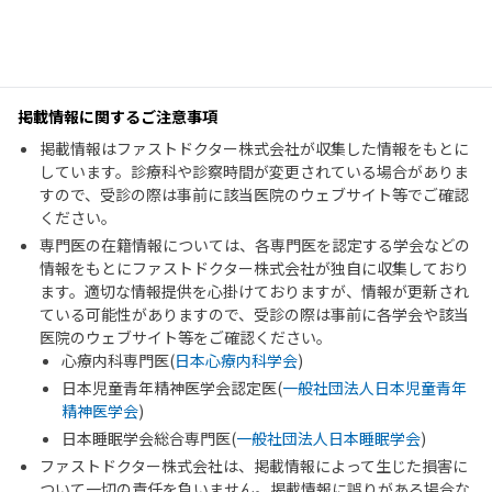
掲載情報に関するご注意事項
掲載情報はファストドクター株式会社が収集した情報をもとに
しています。診療科や診察時間が変更されている場合がありま
すので、受診の際は事前に該当医院のウェブサイト等でご確認
ください。
専門医の在籍情報については、各専門医を認定する学会などの
情報をもとにファストドクター株式会社が独自に収集しており
ます。適切な情報提供を心掛けておりますが、情報が更新され
ている可能性がありますので、受診の際は事前に各学会や該当
医院のウェブサイト等をご確認ください。
心療内科専門医(
日本心療内科学会
)
日本児童青年精神医学会認定医(
一般社団法人日本児童青年
精神医学会
)
日本睡眠学会総合専門医(
一般社団法人日本睡眠学会
)
ファストドクター株式会社は、掲載情報によって生じた損害に
ついて一切の責任を負いません。掲載情報に誤りがある場合な