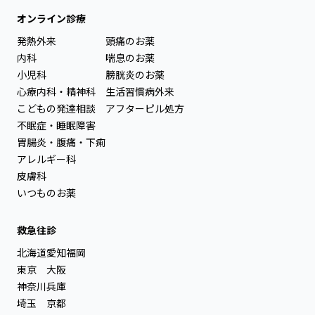
オンライン診療
発熱外来
頭痛のお薬
内科
喘息のお薬
小児科
膀胱炎のお薬
心療内科・精神科
生活習慣病外来
こどもの発達相談
アフターピル処方
不眠症・睡眠障害
胃腸炎・腹痛・下痢
アレルギー科
皮膚科
いつものお薬
救急往診
北海道
愛知
福岡
東京
大阪
神奈川
兵庫
埼玉
京都