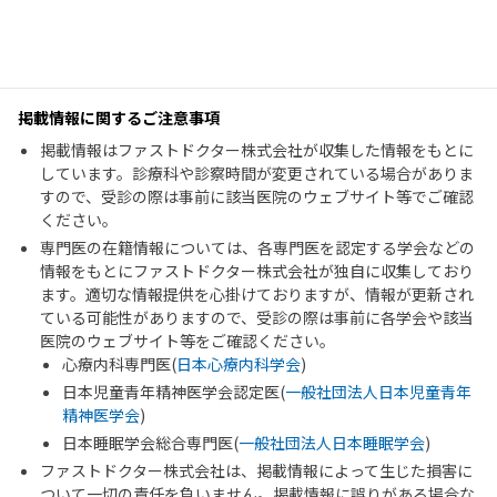
掲載情報に関するご注意事項
掲載情報はファストドクター株式会社が収集した情報をもとに
しています。診療科や診察時間が変更されている場合がありま
すので、受診の際は事前に該当医院のウェブサイト等でご確認
ください。
専門医の在籍情報については、各専門医を認定する学会などの
情報をもとにファストドクター株式会社が独自に収集しており
ます。適切な情報提供を心掛けておりますが、情報が更新され
ている可能性がありますので、受診の際は事前に各学会や該当
医院のウェブサイト等をご確認ください。
心療内科専門医(
日本心療内科学会
)
日本児童青年精神医学会認定医(
一般社団法人日本児童青年
精神医学会
)
日本睡眠学会総合専門医(
一般社団法人日本睡眠学会
)
ファストドクター株式会社は、掲載情報によって生じた損害に
ついて一切の責任を負いません。掲載情報に誤りがある場合な