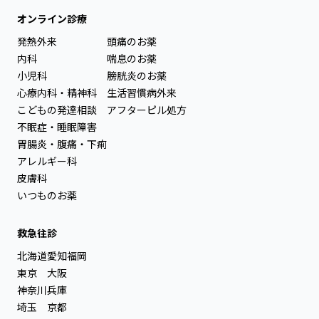
オンライン診療
発熱外来
頭痛のお薬
内科
喘息のお薬
小児科
膀胱炎のお薬
心療内科・精神科
生活習慣病外来
こどもの発達相談
アフターピル処方
不眠症・睡眠障害
胃腸炎・腹痛・下痢
アレルギー科
皮膚科
いつものお薬
救急往診
北海道
愛知
福岡
東京
大阪
神奈川
兵庫
埼玉
京都