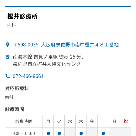
樫井診療所
内科
〒598-0035
大阪府泉佐野市南中樫井４８１番地
南海本線 吉見ノ里駅 徒歩 25 分、
泉佐野市立樫井人権文化センター
072-466-8661
対応診療科
内科
診療時間
診察時間
月
火
水
木
金
土
日
祝
9:00 - 11:00
●
●
●
●