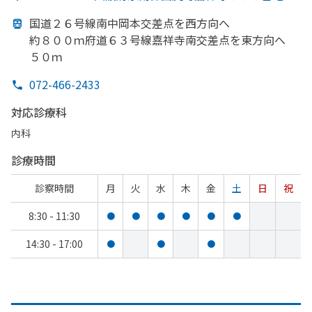
国道２６号線南中岡本交差点を
西方
向へ
約８００ｍ府道６３号線嘉祥寺南交差点を
東方
向へ
５０ｍ
072-466-2433
対応診療科
内科
診療時間
診察時間
月
火
水
木
金
土
日
祝
8:30 - 11:30
●
●
●
●
●
●
14:30 - 17:00
●
●
●