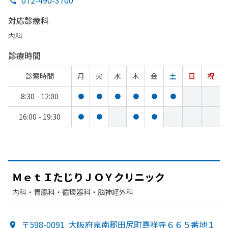
072-490-3700
対応診療科
内科
診療時間
診察時間
月
火
水
木
金
土
日
祝
8:30 - 12:00
●
●
●
●
●
●
16:00 - 19:30
●
●
●
●
ＭｅｔＩたじりＪＯＹクリニック
内科・​胃腸科・​循環器科・​脳神経外科
〒598-0091
大阪府泉南郡田尻町嘉祥寺６６５番地１