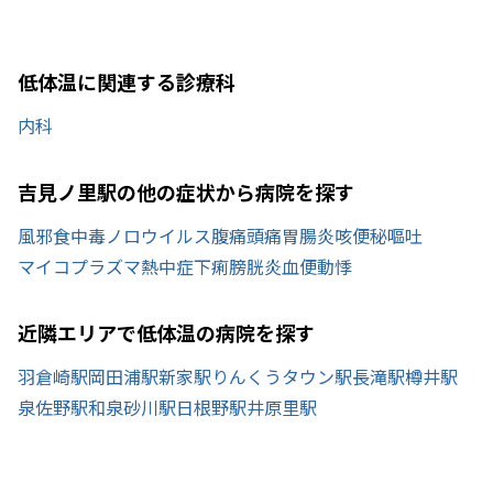
低体温に関連する診療科
内科
吉見ノ里駅の他の症状から病院を探す
風邪
食中毒
ノロウイルス
腹痛
頭痛
胃腸炎
咳
便秘
嘔吐
マイコプラズマ
熱中症
下痢
膀胱炎
血便
動悸
近隣エリアで低体温の病院を探す
羽倉崎駅
岡田浦駅
新家駅
りんくうタウン駅
長滝駅
樽井駅
泉佐野駅
和泉砂川駅
日根野駅
井原里駅