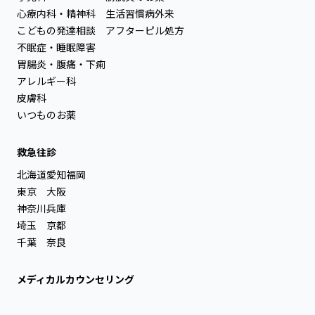
心療内科・精神科
生活習慣病外来
こどもの発達相談
アフターピル処方
不眠症・睡眠障害
胃腸炎・腹痛・下痢
アレルギー科
皮膚科
いつものお薬
救急往診
北海道
愛知
福岡
東京
大阪
神奈川
兵庫
埼玉
京都
千葉
奈良
メディカルカウンセリング