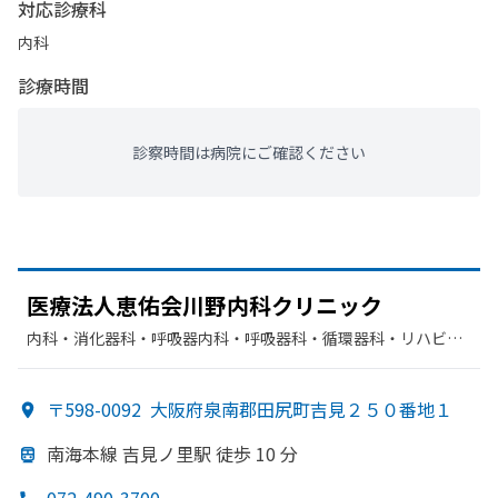
対応診療科
内科
診療時間
診察時間は病院にご確認ください
医療法人恵佑会川野内科クリニック
内科・​消化器科・​呼吸器内科・​呼吸器科・​循環器科・​リハビリ
テーション
〒598-0092
大阪府泉南郡田尻町吉見２５０番地１
南海本線 吉見ノ里駅 徒歩 10 分