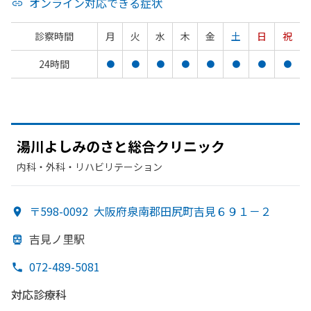
オンライン対応できる症状
診察時間
月
火
水
木
金
土
日
祝
24時間
●
●
●
●
●
●
●
●
湯川よしみのさと
総合クリニック
内科・​外科・​リハビリテーション
〒598-0092
大阪府泉南郡田尻町吉見６９１－２
吉見ノ里駅
072-489-5081
対応診療科