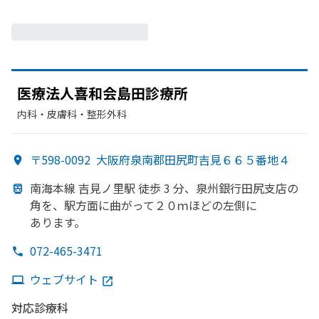
医療法人喜和会島田診療所
内科・​皮膚科・​整形外科
〒598-0092
大阪府泉南郡田尻町吉見６６５番地４
南海本線 吉見ノ里駅 徒歩 3 分、
泉州銀行田尻支店の
角を、
駅方
面に
曲がって
２０ｍほどの
左側に
あります。
072-465-3471
ウェブサイト
対応診療科