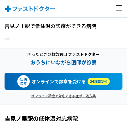
吉見ノ里駅で低体温の診療ができる病院
困ったときの救急窓口
ファストドクター
おうちにいながら医師が診察
保険
オンラインで診察を受ける
24時間受付
適用
オンライン診療で対応できる症状・処方薬
吉見ノ里駅
の
低体温
対応病院