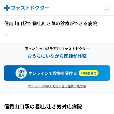
信貴山口駅で嘔吐,吐き気の診療ができる病院
困ったときの救急窓口
ファストドクター
おうちにいながら医師が診察
保険
オンラインで診察を受ける
24時間受付
適用
オンライン診療で対応できる症状・処方薬
信貴山口駅
の
嘔吐,吐き気
対応病院