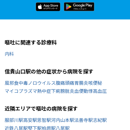
嘔吐に関連する診療科
内科
信貴山口駅の他の症状から病院を探す
風邪
食中毒
ノロウイルス
腹痛
頭痛
胃腸炎
咳
便秘
マイコプラズマ
熱中症
下痢
膀胱炎
血便
動悸
高血圧
近隣エリアで嘔吐の病院を探す
服部川駅
高安駅
恩智駅
河内山本駅
法善寺駅
志紀駅
近鉄八尾駅
堅下駅
柏原駅
八尾駅