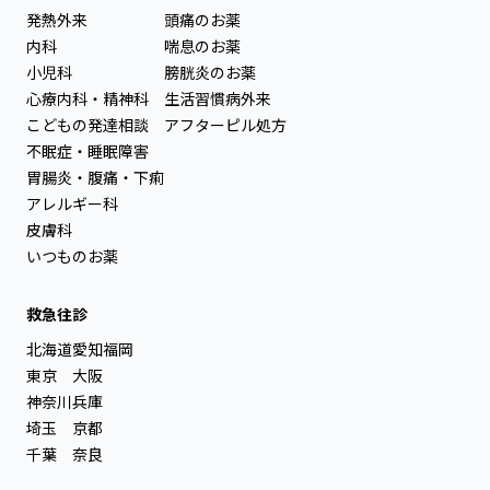
発熱外来
頭痛のお薬
内科
喘息のお薬
小児科
膀胱炎のお薬
心療内科・精神科
生活習慣病外来
こどもの発達相談
アフターピル処方
不眠症・睡眠障害
胃腸炎・腹痛・下痢
アレルギー科
皮膚科
いつものお薬
救急往診
北海道
愛知
福岡
東京
大阪
神奈川
兵庫
埼玉
京都
千葉
奈良