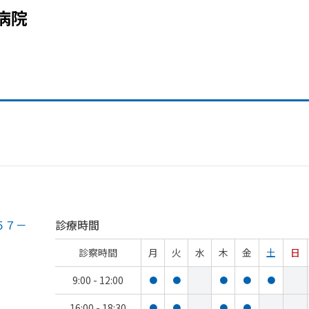
病院
５７－
診療時間
診察時間
月
火
水
木
金
土
日
9:00 - 12:00
●
●
●
●
●
16:00 - 18:30
●
●
●
●