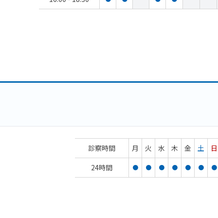
診察時間
月
火
水
木
金
土
日
24時間
●
●
●
●
●
●
●