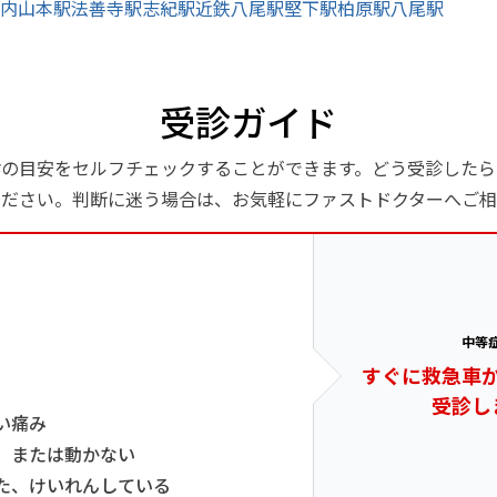
内山本駅
法善寺駅
志紀駅
近鉄八尾駅
堅下駅
柏原駅
八尾駅
受診ガイド
診の目安をセルフチェックすることができます。どう受診したら
ください。判断に迷う場合は、お気軽にファストドクターへご相
中等
すぐに救急車
受診し
い痛み
、または動かない
た、けいれんしている