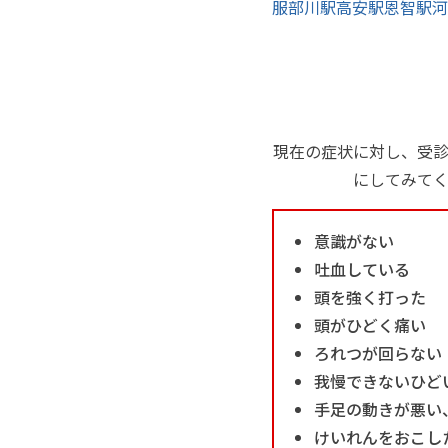
服部川駅
高安駅
恩智駅
河
現在の症状に対し、受
にしてみて
意識がない
吐血している
頭を強く打った
頭がひどく痛い
ろれつが回らない
我慢できないひど
手足の動きが悪い
けいれんをおこし