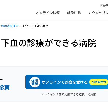
医療
オンライン診療
救急往診
カウンセリ
）の病院を探す
血便・下血対応病院
・下血の診療ができる病院
ー
保険
オンラインで診察を受ける
24時間受付
適用
診察
オンライン診療で対応できる症状・処方薬