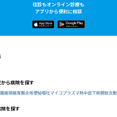
往診もオンライン診療も
アプリから便利に相談
科
状から病院を探す
腹痛
頭痛
胃腸炎
咳
便秘
嘔吐
マイコプラズマ
熱中症
下痢
膀胱炎
動
病院を探す