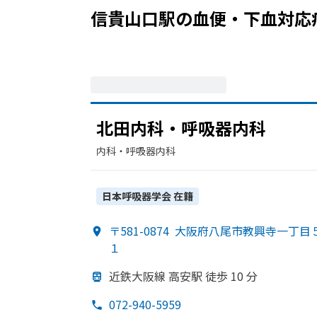
信貴山口駅
の
血便・下血
対応
北田内科・呼吸器内科
内科・​呼吸器内科
日本呼吸器学会
在籍
〒581-0874
大阪府八尾市教興寺一丁目
１
近鉄大阪線 高安駅 徒歩 10 分
072-940-5959