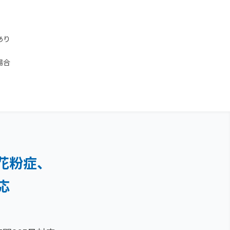
あり
場合
花粉症、
応