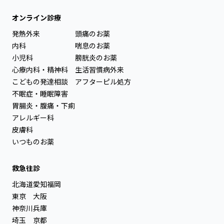
オンライン診療
発熱外来
頭痛のお薬
内科
喘息のお薬
小児科
膀胱炎のお薬
心療内科・精神科
生活習慣病外来
こどもの発達相談
アフターピル処方
不眠症・睡眠障害
胃腸炎・腹痛・下痢
アレルギー科
皮膚科
いつものお薬
救急往診
北海道
愛知
福岡
東京
大阪
神奈川
兵庫
埼玉
京都