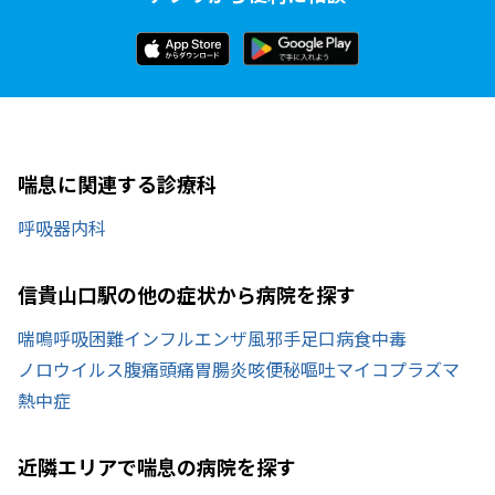
喘息に関連する診療科
呼吸器内科
信貴山口駅の他の症状から病院を探す
喘鳴
呼吸困難
インフルエンザ
風邪
手足口病
食中毒
ノロウイルス
腹痛
頭痛
胃腸炎
咳
便秘
嘔吐
マイコプラズマ
熱中症
近隣エリアで喘息の病院を探す