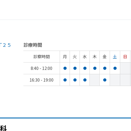
丁２５
診療時間
診察時間
月
火
水
木
金
土
日
8:40 - 12:00
●
●
●
●
●
●
16:30 - 19:00
●
●
●
●
科