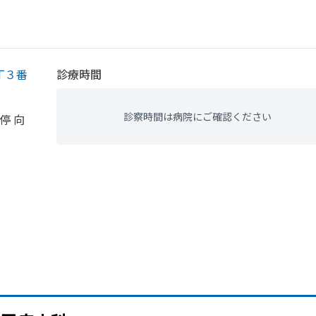
丁３番
診療時間
診察時間は病院にご確認ください
停 向