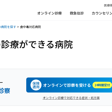
医療
オンライン診療
救急往診
カウンセリ
の病院を探す
食中毒対応病院
の診療ができる病院
ー
保険
オンラインで診察を受ける
24時間受付
適用
診察
オンライン診療で対応できる症状・処方薬