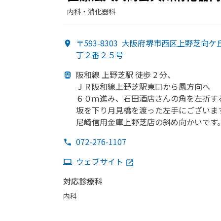
内科・​消化器科
〒593-8303
大阪府堺市西区上野芝向ケ
丁２番２５号
阪和線 上野芝駅 徒歩 2 分、
ＪＲ阪和線上野芝駅東口から
鳳方
向へ
６０ｍ進み、
石田酒店さんの
角を
左折す
坂を
下り月見橋を
渡った
左手に
ございま
尼崎信用金庫上野芝店の
斜め向かいです
072-276-1107
ウェブサイト
対応診療科
内科