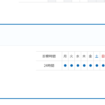
診察時間
月
火
水
木
金
土
日
24時間
●
●
●
●
●
●
●