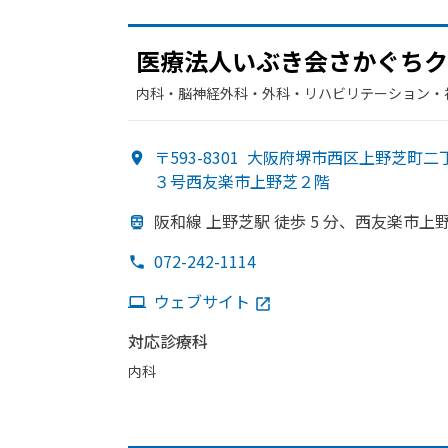
医療法人いぶき会さか
ぐちク
内科・​脳神経外科・​外科・​リハビリテーション・
〒593-8301
大阪府堺市西区上野芝町二
３号西友楽市上野芝２階
阪和線 上野芝駅 徒歩 5 分、
西友楽市上
072-242-1114
ウェブサイト
対応診療科
内科