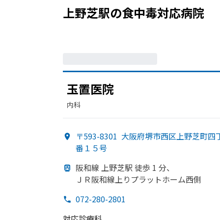
上野芝駅
の
食中毒
対応病院
玉置医院
内科
〒593-8301
大阪府堺市西区上野芝町四
番１５号
阪和線 上野芝駅 徒歩 1 分、
ＪＲ阪和線上りプラットホーム西側
072-280-2801
対応診療科