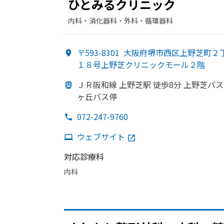
ひとみる
クリニック
内科・​消化器科・​外科・​循環器科
〒593-8301
大阪府堺市西区上野芝町２
１８号上野芝クリニックモール２階
ＪＲ阪和線 上野芝駅 徒歩8分 上野芝バス
ヶ丘バス停
072-247-9760
ウェブサイト
対応診療科
内科