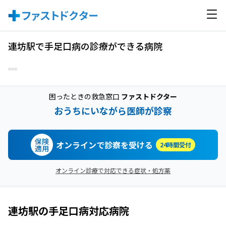
連坊駅で手足口病の診療ができる病院
困ったときの救急窓口
ファストドクター
おうちにいながら医師が診察
保険
オンラインで診察を受ける
24時間受付
適用
オンライン診療で対応できる症状・処方薬
連坊駅
の
手足口病
対応病院