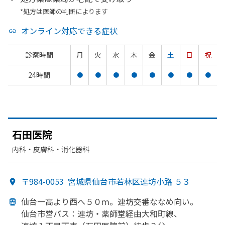
*処方は医師の判断によります
オンライン対応できる症状
診察時間
月
火
水
木
金
土
日
祝
24時間
●
●
●
●
●
●
●
●
石田医院
内科・​皮膚科・​消化器科
〒984-0053
宮城県仙台市若林区連坊小路 ５３
仙台一高より
西へ
５０ｍ。
連坊交番ななめ向い。
仙台市営バス：連坊・薬師堂経由大和町線、