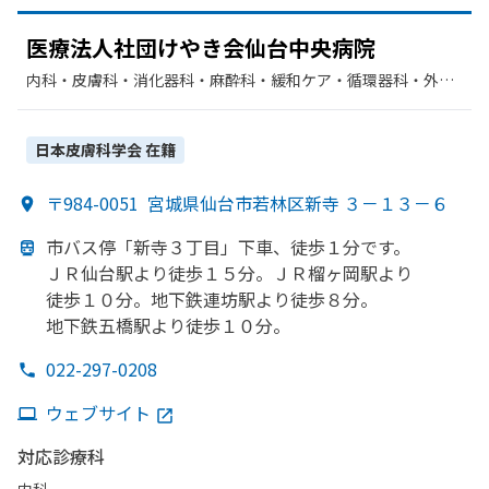
医療法人社団けやき会仙台中央病院
内科・​皮膚科・​消化器科・​麻酔科・​緩和ケア・​循環器科・​外
科・​肛門科・​乳腺外科
日本皮膚科学会
在籍
〒984-0051
宮城県仙台市若林区新寺 ３－１３－６
市バス停
「新寺３丁目」下車、
徒歩１分です。
ＪＲ仙台駅より
徒歩１５分。
ＪＲ榴ヶ岡駅より
徒歩１０分。
地下鉄連坊駅より
徒歩８分。
地下鉄五橋駅より
徒歩１０分。
022-297-0208
ウェブサイト
対応診療科