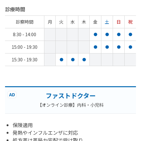
診療時間
診察時間
月
火
水
木
金
土
日
祝
8:30 - 14:00
●
●
●
●
15:00 - 19:30
●
●
●
●
15:30 - 19:30
●
●
●
ファストドクター
AD
【オンライン診療】内科・小児科
保険適用
発熱やインフルエンザに対応
処方薬は薬局か宅配で受け取り