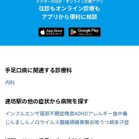
ドクターの往診・オンライン診療アプリ
往診もオンライン診療も
アプリから便利に相談
手足口病に関連する診療科
内科
連坊駅の他の症状から病院を探す
インフルエンザ
風邪
不眠症
喘息
ADHD
アレルギー
食中毒
じんましん
ノロウイルス
腹痛
頭痛
胃腸炎
咳
うつ病
多汗症