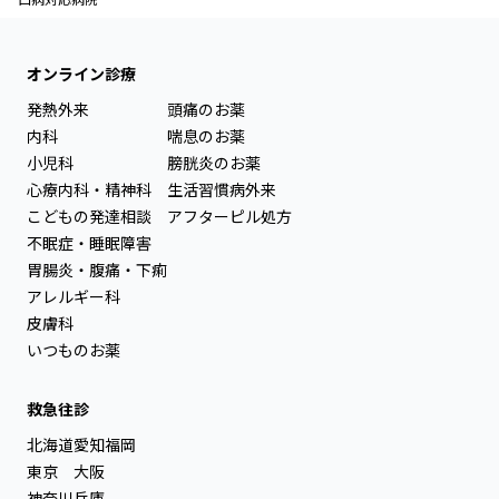
オンライン診療
発熱外来
頭痛のお薬
内科
喘息のお薬
小児科
膀胱炎のお薬
心療内科・精神科
生活習慣病外来
こどもの発達相談
アフターピル処方
不眠症・睡眠障害
胃腸炎・腹痛・下痢
アレルギー科
皮膚科
いつものお薬
救急往診
北海道
愛知
福岡
東京
大阪
神奈川
兵庫