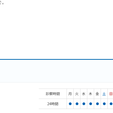
ぐ。
診察時間
月
火
水
木
金
土
日
24時間
●
●
●
●
●
●
●