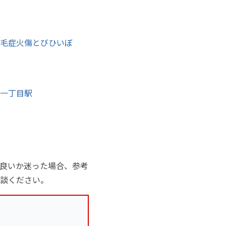
毛症
火傷
とびひ
いぼ
一丁目駅
良いか迷った場合、参考
談ください。