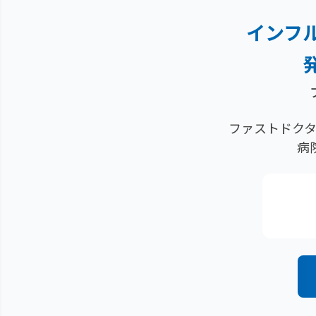
インフ
ファストドクタ
病