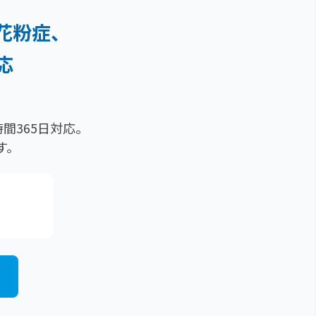
花粉症、
応
）
間365日対応。
す。