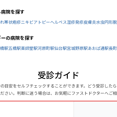
ら病院を探す
れ
帯状疱疹
ニキビ
アトピー
ヘルペス
湿疹
発疹
皮膚炎
水虫
円形脱
ギーの病院を探す
橋駅
五橋駅
薬師堂駅
河原町駅
仙台駅
宮城野原駅
あおば通駅
長町
受診ガイド
診の目安をセルフチェックすることができます。どう受診したら
ください。判断に迷う場合は、お気軽にファストドクターへご相