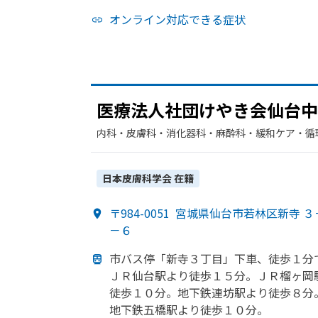
オンライン対応できる症状
医療法人社団けやき会仙台中
内科・​皮膚科・​消化器科・​麻酔科・​緩和ケア・​循
日本皮膚科学会
在籍
〒984-0051
宮城県仙台市若林区新寺 ３
－６
市バス停
「新寺３丁目」下車、
徒歩１分
ＪＲ仙台駅より
徒歩１５分。
ＪＲ榴ヶ岡
徒歩１０分。
地下鉄連坊駅より
徒歩８分
地下鉄五橋駅より
徒歩１０分。