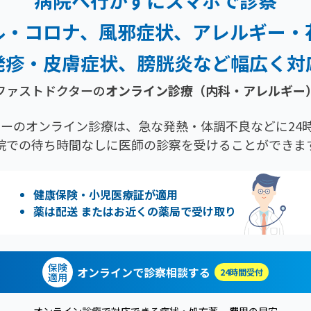
病院へ行かずにスマホで診察
ル・コロナ、風邪症状、
アレルギー・
発疹・
皮膚症状、膀胱炎など幅広く対
ファストドクターの
オンライン診療
（内科・アレルギー
ーのオンライン診療は、急な発熱・体調不良などに24時
院での待ち時間なしに医師の診察を受けることができま
健康保険・小児医療証が適用
薬は配送 またはお近くの薬局で受け取り
保険
オンラインで診察相談する
24時間受付
適用
オンライン診療で対応できる症状・処方薬
費用の目安