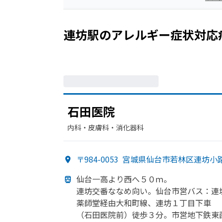
連坊駅
の
アレルギー症状
対応
石田医院
内科・​皮膚科・​消化器科
〒984-0053
宮城県仙台市若林区連坊小路
仙台一高より
西へ
５０ｍ。
連坊交番ななめ向い。
仙台市営バス：連
薬師堂経由大和町線、
連坊１丁目下車
（石田医院前）
徒歩３分。
市営地下鉄東