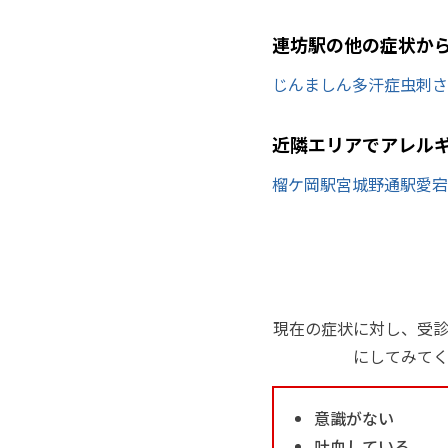
連坊駅の他の症状か
じんましん
多汗症
虫刺さ
近隣エリアでアレル
榴ケ岡駅
宮城野通駅
愛宕
現在の症状に対し、受
にしてみて
意識がない
吐血している