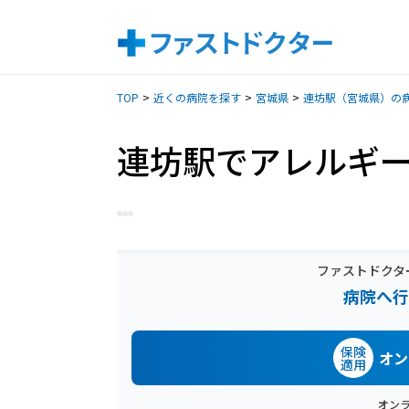
TOP
近くの病院を探す
宮城県
連坊駅（宮城県）の
連坊駅でアレルギ
ファストドクタ
病院へ行
保険
オン
適用
オン