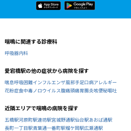
喘鳴に関連する診療科
呼吸器内科
愛宕橋駅の他の症状から病院を探す
喘息
呼吸困難
インフルエンザ
風邪
手足口病
アレルギー
花粉症
食中毒
ノロウイルス
腹痛
頭痛
胃腸炎
咳
便秘
嘔吐
近隣エリアで喘鳴の病院を探す
五橋駅
河原町駅
連坊駅
宮城野通駅
仙台駅
あおば通駅
長町一丁目駅
青葉通一番町駅
榴ケ岡駅
広瀬通駅