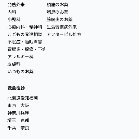
発熱外来
頭痛のお薬
内科
喘息のお薬
小児科
膀胱炎のお薬
心療内科・精神科
生活習慣病外来
こどもの発達相談
アフターピル処方
不眠症・睡眠障害
胃腸炎・腹痛・下痢
アレルギー科
皮膚科
いつものお薬
救急往診
北海道
愛知
福岡
東京
大阪
神奈川
兵庫
埼玉
京都
千葉
奈良