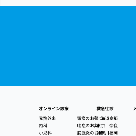
オンライン診療
救急往診
発熱外来
頭痛のお薬
北海道
京都
内科
喘息のお薬
東京
奈良
小児科
膀胱炎のお薬
神奈川
福岡