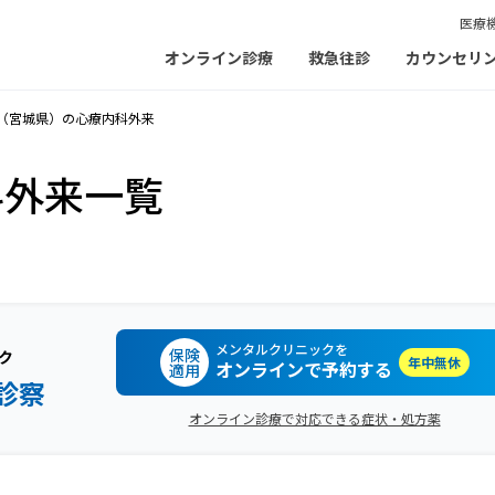
医療
オンライン診療
救急往診
カウンセリ
（宮城県）の心療内科外来
科外来一覧
メンタルクリニックを
保険
ク
年中無休
オンラインで予約する
適用
診察
オンライン診療で対応できる症状・処方薬