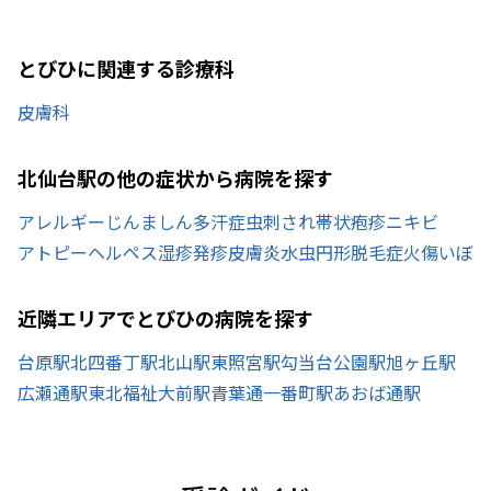
とびひに関連する診療科
皮膚科
北仙台駅の他の症状から病院を探す
アレルギー
じんましん
多汗症
虫刺され
帯状疱疹
ニキビ
アトピー
ヘルペス
湿疹
発疹
皮膚炎
水虫
円形脱毛症
火傷
いぼ
近隣エリアでとびひの病院を探す
台原駅
北四番丁駅
北山駅
東照宮駅
勾当台公園駅
旭ヶ丘駅
広瀬通駅
東北福祉大前駅
青葉通一番町駅
あおば通駅