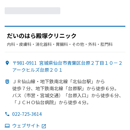
だいのはら殿塚クリニック
内科・​皮膚科・​消化器科・​胃腸科・​その他・​外科・​肛門科
〒981-0911
宮城県仙台市青葉区台原２丁目１０－２
アークヒルズ台原２０１
ＪＲ仙山線・地下鉄南北線
「北仙台駅」から
徒歩７分、
地下鉄南北線
「台原駅」から
徒歩６分。
バス
（市営・宮城交通）
「台原入口」から
徒歩６分、
「ＪＣＨＯ仙台病院」から
徒歩４分。
022-725-3614
ウェブサイト