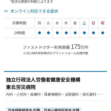
*処方は医師の判断によります
オンライン対応できる症状
診察時間
月
火
水
木
金
土
日
祝
24時間
●
●
●
●
●
●
●
●
175
ファストドクター利用実績
万件
※2024年9月末時点のプラットフォーム利用件数
独立行政法人労働者健康安全機構
東北労災病院
内科・​小児科・​皮膚科・​耳鼻咽喉科・​泌尿器科・​消化器科・​呼
吸器内科・​心療内科・​精神科・神経科・​呼吸器科・​循環器科・​
糖尿病内科・​外科・​整形外科・​腫瘍内科・外科・​産婦人科・​眼
科・​リハビリテーション・​放射線科・​胃腸科・​緩和ケア・​麻酔
日本呼吸器学会
在籍
日本心療内科学会
在籍