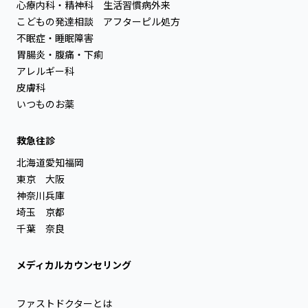
心療内科・精神科
生活習慣病外来
こどもの発達相談
アフターピル処方
不眠症・睡眠障害
胃腸炎・腹痛・下痢
アレルギー科
皮膚科
いつものお薬
救急往診
北海道
愛知
福岡
東京
大阪
神奈川
兵庫
埼玉
京都
千葉
奈良
メディカルカウンセリング
ファストドクターとは