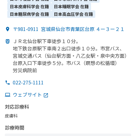
科・​歯科・​リウマチ科・​呼吸器外科・​脳神経外科・​臨床検査・
日本皮膚科学会
在籍
日本睡眠学会
在籍
病理診断・​救急科
日本糖尿病学会
在籍
日本高血圧学会
在籍
〒981-0911
宮城県仙台市青葉区台原 ４ー３ー２１
ＪＲ北仙台駅下車徒歩１０分。
地下鉄台原駅下車南２出口徒歩１０分。
市営バス、
宮城交通バス
（仙台駅方
面・八乙女駅・泉中央方
面）
台原入口下車徒歩５分。
市バス
（瞑想の
松循環）
労災病院前
022-275-1111
ウェブサイト
対応診療科
皮膚科
診療時間