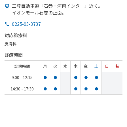
三陸自動車道
「石巻・河南インター」
近く。
イオンモール石巻の
正面。
0225-93-3737
対応診療科
皮膚科
診療時間
診察時間
月
火
水
木
金
土
日
祝
9:00 - 12:15
●
●
●
●
●
14:30 - 17:30
●
●
●
●
●