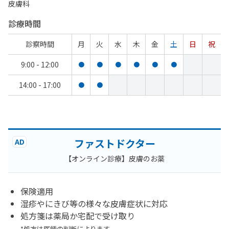
皮膚科
診療時間
診察時間
月
火
水
木
金
土
日
祝
9:00 - 12:00
●
●
●
●
●
●
14:00 - 17:00
●
●
ファストドクター
AD
【オンライン診療】皮膚のお薬
保険適用
湿疹やにきび等の様々な皮膚症状に対応
処方箋は薬局か宅配で受け取り
*処方は医師の判断によります