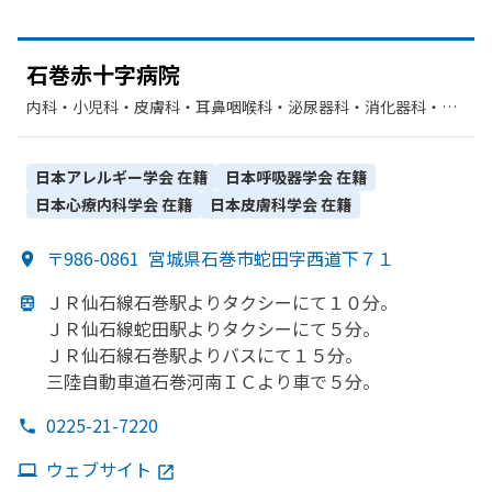
石巻赤十字病院
内科・​小児科・​皮膚科・​耳鼻咽喉科・​泌尿器科・​消化器科・​呼
吸器内科・​心療内科・​精神科・神経科・​神経内科・​呼吸器科・​
循環器科・​外科・​脳神経外科・​心臓血管外科・​整形外科・​形成
外科・​小児外科・​産婦人科・​眼科・​リハビリテーション・​歯科
日本アレルギー学会
在籍
日本呼吸器学会
在籍
口腔外科・​麻酔科・​呼吸器外科・​歯科・​救急科・​乳腺外科・​感
日本心療内科学会
在籍
日本皮膚科学会
在籍
染症内科・​放射線科・​臨床検査・病理診断
〒986-0861
宮城県石巻市蛇田字西道下７１
ＪＲ仙石線石巻駅より
タクシーにて
１０分。
ＪＲ仙石線蛇田駅より
タクシーにて５分。
ＪＲ仙石線石巻駅より
バスにて
１５分。
三陸自動車道石巻河南ＩＣより
車で
５分。
0225-21-7220
ウェブサイト