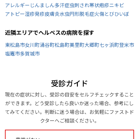
アレルギー
じんましん
多汗症
虫刺され
帯状疱疹
ニキビ
アトピー
湿疹
発疹
皮膚炎
水虫
円形脱毛症
火傷
とびひ
いぼ
近隣エリアでヘルペスの病院を探す
東松島市
女川町
涌谷町
松島町
美里町
大郷町
七ヶ浜町
登米市
塩竈市
多賀城市
受診ガイド
現在の症状に対し、受診の目安をセルフチェックすること
ができます。どう受診したら良いか迷った場合、参考にし
てみてください。判断に迷う場合は、お気軽にファストド
クターへご相談ください。