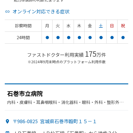
オンライン対応できる症状
診察時間
月
火
水
木
金
土
日
祝
24時間
●
●
●
●
●
●
●
●
175
ファストドクター利用実績
万件
※2024年9月末時点のプラットフォーム利用件数
石巻市立病院
内科・​皮膚科・​耳鼻咽喉科・​消化器科・​眼科・​外科・​整形外
科・​緩和ケア・​麻酔科・​リハビリテーション・​放射線科・​循環
器科
〒986-0825
宮城県石巻市穀町１５－１