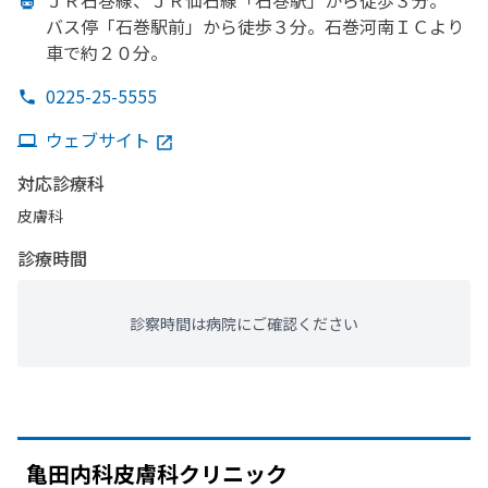
ＪＲ石巻線、
ＪＲ仙石線
「石巻駅」から
徒歩３分。
バス停
「石巻駅前」から
徒歩３分。
石巻河南ＩＣより
車で
約２０分。
0225-25-5555
ウェブサイト
対応診療科
皮膚科
診療時間
診察時間は病院にご確認ください
亀田内科皮膚科クリニック