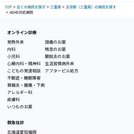
TOP
近くの病院を探す
三重県
玉垣駅（三重県）の病院を探す
ADHD対応病院
オンライン診療
発熱外来
頭痛のお薬
内科
喘息のお薬
小児科
膀胱炎のお薬
心療内科・精神科
生活習慣病外来
こどもの発達相談
アフターピル処方
不眠症・睡眠障害
胃腸炎・腹痛・下痢
アレルギー科
皮膚科
いつものお薬
救急往診
北海道
愛知
福岡