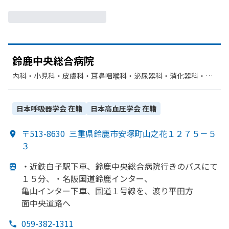
鈴鹿中央総合病院
内科・​小児科・​皮膚科・​耳鼻咽喉科・​泌尿器科・​消化器科・​呼
吸器内科・​精神科・神経科・​眼科・​外科・​呼吸器外科・​心臓血
管外科・​整形外科・​リウマチ科・​脳神経外科・​神経内科・​産婦
人科・​麻酔科・​リハビリテーション・​臨床検査・病理診断・​循
日本呼吸器学会
在籍
日本高血圧学会
在籍
環器科・​腎臓内科・外科・​血液内科・​腫瘍内科・外科・​緩和ケ
ア・​放射線科
〒513-8630
三重県鈴鹿市安塚町山之花１２７５－５
３
・近鉄白子駅下車、
鈴鹿中央総合病院行きの
バスにて
１５分、
・名阪国道鈴鹿インター、
亀山インター下車、
国道１号線を、
渡り平田方
面中央道路へ
059-382-1311