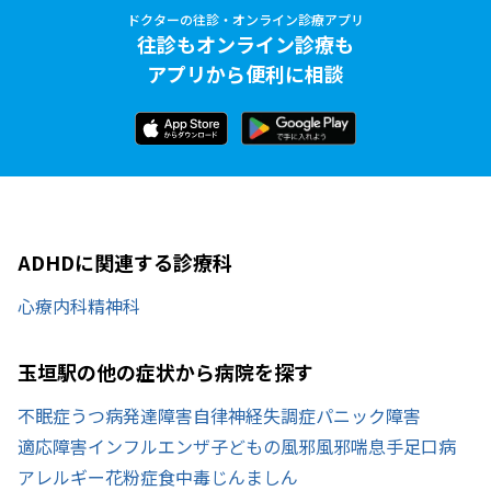
ドクターの往診・オンライン診療アプリ
往診もオンライン診療も
アプリから便利に相談
ADHDに関連する診療科
心療内科
精神科
玉垣駅の他の症状から病院を探す
不眠症
うつ病
発達障害
自律神経失調症
パニック障害
適応障害
インフルエンザ
子どもの風邪
風邪
喘息
手足口病
アレルギー
花粉症
食中毒
じんましん