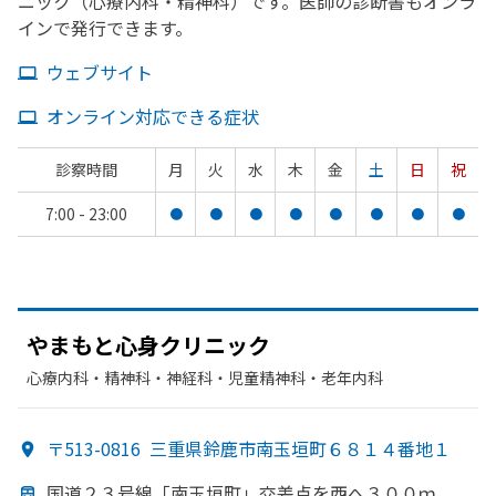
ニック（心療内科・精神科）です。医師の診断書もオンラ
インで発行できます。
ウェブサイト
オンライン対応できる症状
診察時間
月
火
水
木
金
土
日
祝
7:00 - 23:00
●
●
●
●
●
●
●
●
やまもと
心身クリニック
心療内科・​精神科・神経科・​児童精神科・​老年内科
〒513-0816
三重県鈴鹿市南玉垣町６８１４番地１
国道２３号線
「南玉垣町」
交差点を
西へ
３００ｍ