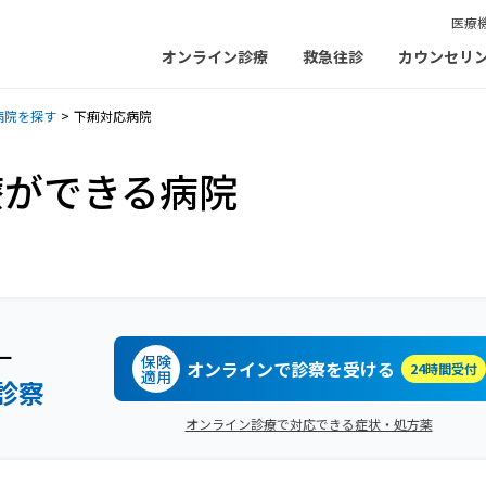
医療
オンライン診療
救急往診
カウンセリ
病院を探す
下痢対応病院
療ができる病院
ー
保険
オンラインで診察を受ける
24時間受付
適用
診察
オンライン診療で対応できる症状・処方薬