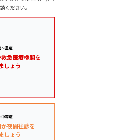
談ください。
症～重症
か救急医療機関を
ましょう
～中等症
関か夜間往診を
ましょう