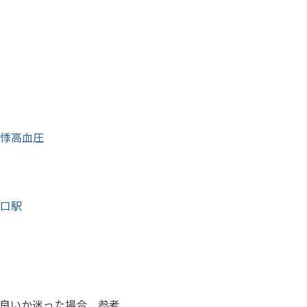
悸
高血圧
口駅
良いか迷った場合、参考