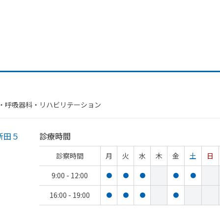
科・​呼吸器科・​リハビリテーション
新田５
診療時間
診察時間
月
火
水
木
金
土
日
9:00 - 12:00
●
●
●
●
●
16:00 - 19:00
●
●
●
●