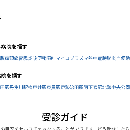
科
ら病院を探す
腹痛
頭痛
胃腸炎
咳
便秘
嘔吐
マイコプラズマ
熱中症
膀胱炎
血便
動
病院を探す
田駅
丹生川駅
梅戸井駅
東員駅
伊勢治田駅
阿下喜駅
北勢中央公園
受診ガイド
診の目安をセルフチェックすることができます。どう受診したら