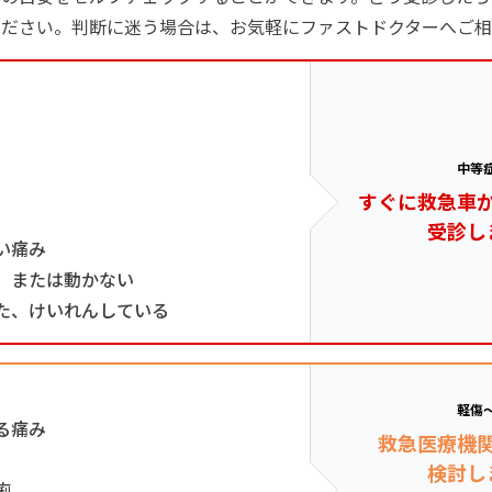
ください。判断に迷う場合は、お気軽にファストドクターへご相
中等
すぐに救急車
受診し
い痛み
、または動かない
た、けいれんしている
軽傷
る痛み
救急医療機
検討し
痢