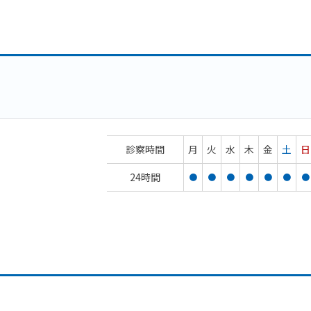
診察時間
月
火
水
木
金
土
日
24時間
●
●
●
●
●
●
●