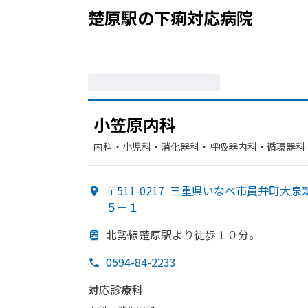
楚原駅
の
下痢
対応病院
小笠原内科
内科・​小児科・​消化器科・​呼吸器内科・​循環器
〒511-0217
三重県いなべ市員弁町大泉
５ー１
北勢線楚原駅より
徒歩１０分。
0594-84-2233
対応診療科