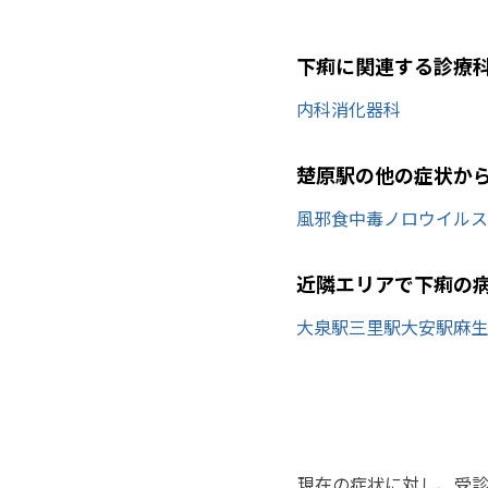
下痢に関連する診療
内科
消化器科
楚原駅の他の症状か
風邪
食中毒
ノロウイルス
近隣エリアで下痢の
大泉駅
三里駅
大安駅
麻生
現在の症状に対し、受