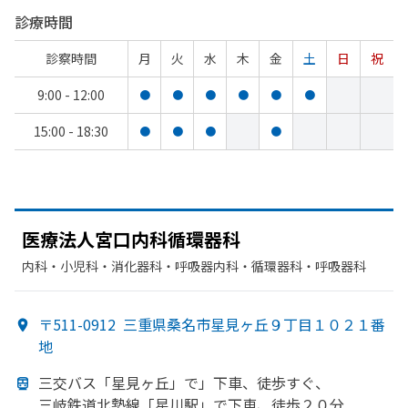
診療時間
診察時間
月
火
水
木
金
土
日
祝
9:00 - 12:00
●
●
●
●
●
●
15:00 - 18:30
●
●
●
●
医療法人宮口内科循環器科
内科・​小児科・​消化器科・​呼吸器内科・​循環器科・​呼吸器科
〒511-0912
三重県桑名市星見ヶ丘９丁目１０２１番
地
三交バス「星見ヶ丘」で」下車、
徒歩すぐ、
三岐鉄道北勢線
「星川駅」で
下車、
徒歩２０分