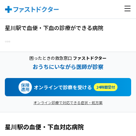
星川駅で血便・下血の診療ができる病院
困ったときの救急窓口
ファストドクター
おうちにいながら医師が診察
保険
オンラインで診察を受ける
24時間受付
適用
オンライン診療で対応できる症状・処方薬
星川駅
の
血便・下血
対応病院