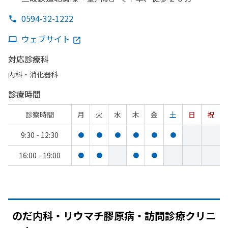
0594-32-1222
ウェブサイト
対応診療科
内科・​消化器科
診療時間
診察時間
月
火
水
木
金
土
日
祝
9:30 - 12:30
●
●
●
●
●
●
16:00 - 19:00
●
●
●
●
のだ内科・リウマチ膠原病・訪問診療クリニ