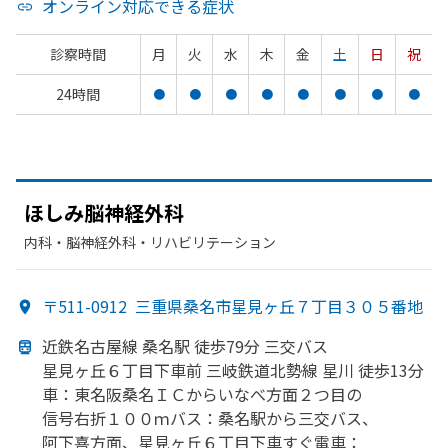
オンライン対応できる症状
診察時間
月
火
水
木
金
土
日
祝
24時間
●
●
●
●
●
●
●
●
ほしみ脳神経外科
内科・​脳神経外科・​リハビリテーション
〒511-0912
三重県桑名市星見ヶ丘７丁目３０５番地
近鉄名古屋線 桑名駅 徒歩79分 三交バス
星見ヶ丘６丁目下車前 三岐鉄道北勢線 星川 徒歩13分
車：東名阪桑名ＩＣからいなべ方
面
２つ目の
信号右折１００ｍ
バス：桑名駅から
三交バス、
阿下喜方
面、
星見ヶ丘６丁目下車すぐ
電車：