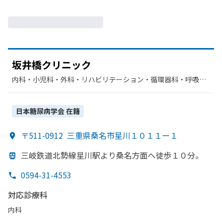
坂井橋クリニック
内科・​小児科・​外科・​リハビリテーション・​循環器科・​呼吸器
科・​糖尿病内科・​リウマチ科
日本糖尿病学会
在籍
〒511-0912
三重県桑名市星川１０１１ー１
三岐鉄道北勢線星川駅より
桑名方
面へ
徒歩１０分。
0594-31-4553
対応診療科
内科