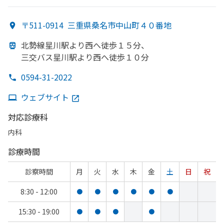
〒511-0914
三重県桑名市中山町４０番地
北勢線星川駅より
西へ
徒歩１５分、
三交バス星川駅より
西へ
徒歩１０分
0594-31-2022
ウェブサイト
対応診療科
内科
診療時間
診察時間
月
火
水
木
金
土
日
祝
8:30 - 12:00
●
●
●
●
●
●
15:30 - 19:00
●
●
●
●