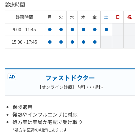
診療時間
診察時間
月
火
水
木
金
土
日
祝
9:00 - 11:45
●
●
●
●
●
●
15:00 - 17:45
●
●
●
●
●
ファストドクター
AD
【オンライン診療】内科・小児科
保険適用
発熱やインフルエンザに対応
処方薬は薬局か宅配で受け取り
*処方は医師の判断によります