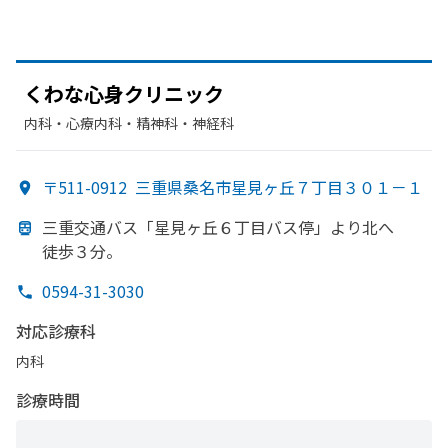
くわな
心身クリニック
内科・​心療内科・​精神科・神経科
〒511-0912
三重県桑名市星見ヶ丘７丁目３０１－１
三重交通バス「星見ヶ丘６丁目バス停」より
北へ
徒歩３分。
0594-31-3030
対応診療科
内科
診療時間