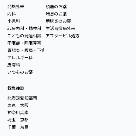
発熱外来
頭痛のお薬
内科
喘息のお薬
小児科
膀胱炎のお薬
心療内科・精神科
生活習慣病外来
こどもの発達相談
アフターピル処方
不眠症・睡眠障害
胃腸炎・腹痛・下痢
アレルギー科
皮膚科
いつものお薬
救急往診
北海道
愛知
福岡
東京
大阪
神奈川
兵庫
埼玉
京都
千葉
奈良