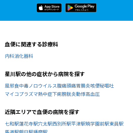
血便に関連する診療科
内科
消化器科
星川駅の他の症状から病院を探す
風邪
食中毒
ノロウイルス
腹痛
頭痛
胃腸炎
咳
便秘
嘔吐
マイコプラズマ
熱中症
下痢
膀胱炎
動悸
高血圧
近隣エリアで血便の病院を探す
七和駅
蓮花寺駅
穴太駅
西別所駅
平津駅
暁学園前駅
東員駅
馬道駅
朝日駅
播磨駅