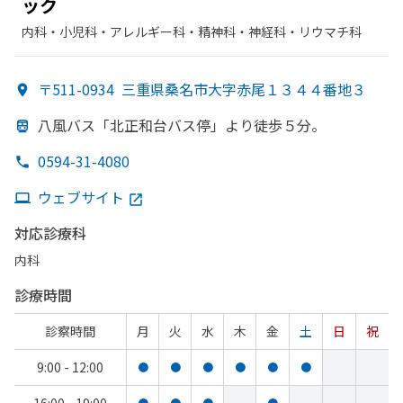
ック
内科・​小児科・​アレルギー科・​精神科・神経科・​リウマチ科
〒511-0934
三重県桑名市大字赤尾１３４４番地３
八風バス「北正和台バス停」より
徒歩５分。
0594-31-4080
ウェブサイト
対応診療科
内科
診療時間
診察時間
月
火
水
木
金
土
日
祝
9:00 - 12:00
●
●
●
●
●
●
●
●
●
●