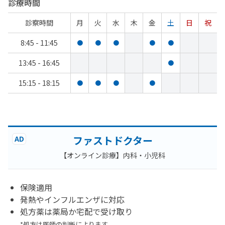
診療時間
診察時間
月
火
水
木
金
土
日
祝
8:45 - 11:45
●
●
●
●
●
13:45 - 16:45
●
15:15 - 18:15
●
●
●
●
ファストドクター
AD
【オンライン診療】内科・小児科
保険適用
発熱やインフルエンザに対応
処方薬は薬局か宅配で受け取り
*処方は医師の判断によります