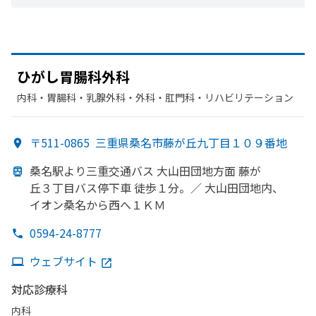
ひがし胃腸科外科
内科・​胃腸科・​乳腺外科・​外科・​肛門科・​リハビリテーション
〒511-0865
三重県桑名市藤が丘九丁目１０９番地
桑名駅より
三重交通バス 大山田団地方
面 藤が
丘３丁目バス停下車 徒歩１分。
／ 大山田団地内、
イオン桑名から
西へ
１ＫＭ
0594-24-8777
ウェブサイト
対応診療科
内科