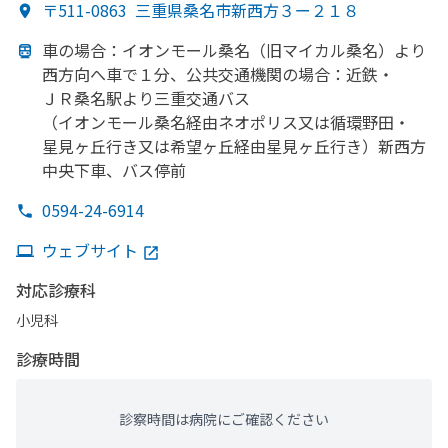
〒511-0863
三重県桑名市新西方３ー２１８
車の
場合：イオンモール桑名
（旧マイカル桑名）より
西方
向へ車で
１分、
公共交通機関の
場合：近鉄・
ＪＲ桑名駅より
三重交通バス
（イオンモール桑名経由ネオポリス又は
循環野田・
星見ヶ丘行き又は
希望ヶ丘経由星見ヶ丘行き）
新西方
中央下車、
バス停前
0594-24-6914
ウェブサイト
対応診療科
小児科
診療時間
診察時間は病院にご確認ください