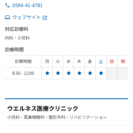
0594-41-4781
ウェブサイト
対応診療科
内科・​小児科
診療時間
診察時間
月
火
水
木
金
土
日
祝
8:30 - 12:00
●
●
●
●
●
●
ウエルネス医療クリニック
小児科・​耳鼻咽喉科・​整形外科・​リハビリテーション