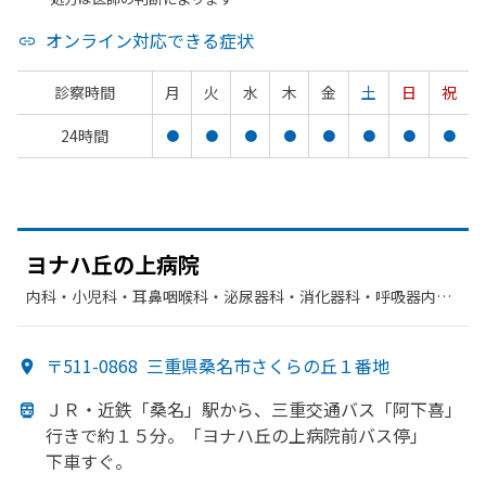
オンライン対応できる症状
診察時間
月
火
水
木
金
土
日
祝
24時間
●
●
●
●
●
●
●
●
ヨナハ丘の
上病院
内科・​小児科・​耳鼻咽喉科・​泌尿器科・​消化器科・​呼吸器内
科・​循環器科・​胃腸科・​肛門科・​漢方内科・​内分泌科・​外科・​
整形外科・​脳神経外科・​産婦人科・​眼科・​リハビリテーショ
〒511-0868
三重県桑名市さくらの丘１番地
ン・​放射線科・​麻酔科・​リウマチ科
ＪＲ・近鉄
「桑名」
駅から、
三重交通バス「阿下喜」
行きで
約１５分。
「ヨナハ丘の
上病院前バス停」
下車すぐ。