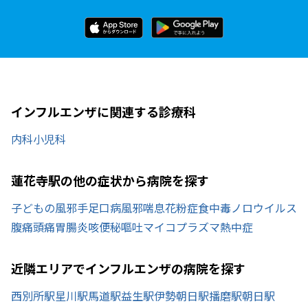
インフルエンザに関連する診療科
内科
小児科
蓮花寺駅の他の症状から病院を探す
子どもの風邪
手足口病
風邪
喘息
花粉症
食中毒
ノロウイルス
腹痛
頭痛
胃腸炎
咳
便秘
嘔吐
マイコプラズマ
熱中症
近隣エリアでインフルエンザの病院を探す
西別所駅
星川駅
馬道駅
益生駅
伊勢朝日駅
播磨駅
朝日駅