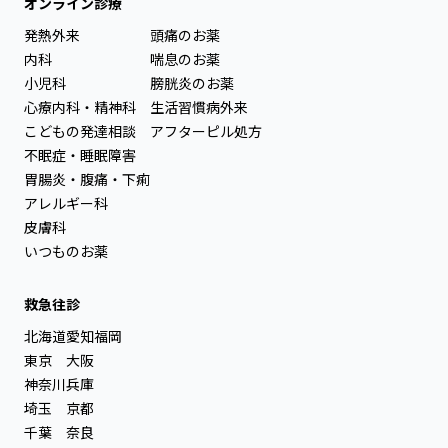
オンライン診療
発熱外来
頭痛のお薬
内科
喘息のお薬
小児科
膀胱炎のお薬
心療内科・精神科
生活習慣病外来
こどもの発達相談
アフターピル処方
不眠症・睡眠障害
胃腸炎・腹痛・下痢
アレルギー科
皮膚科
いつものお薬
救急往診
北海道
愛知
福岡
東京
大阪
神奈川
兵庫
埼玉
京都
千葉
奈良