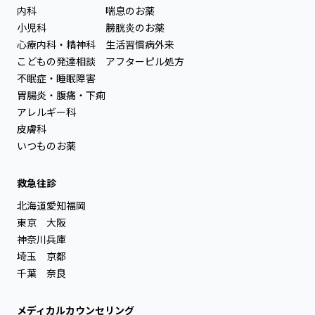
内科
喘息のお薬
小児科
膀胱炎のお薬
心療内科・精神科
生活習慣病外来
こどもの発達相談
アフターピル処方
不眠症・睡眠障害
胃腸炎・腹痛・下痢
アレルギー科
皮膚科
いつものお薬
救急往診
北海道
愛知
福岡
東京
大阪
神奈川
兵庫
埼玉
京都
千葉
奈良
メディカルカウンセリング