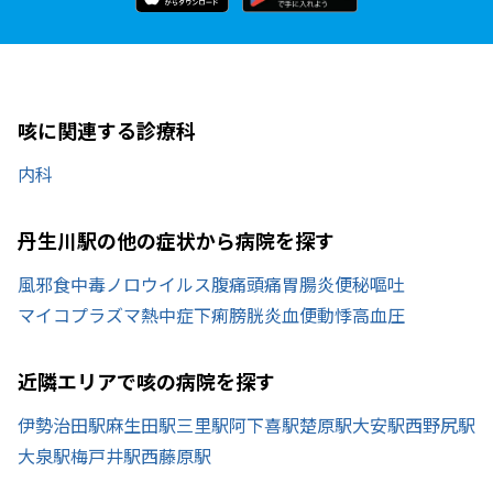
咳に関連する診療科
内科
丹生川駅の他の症状から病院を探す
風邪
食中毒
ノロウイルス
腹痛
頭痛
胃腸炎
便秘
嘔吐
マイコプラズマ
熱中症
下痢
膀胱炎
血便
動悸
高血圧
近隣エリアで咳の病院を探す
伊勢治田駅
麻生田駅
三里駅
阿下喜駅
楚原駅
大安駅
西野尻駅
大泉駅
梅戸井駅
西藤原駅