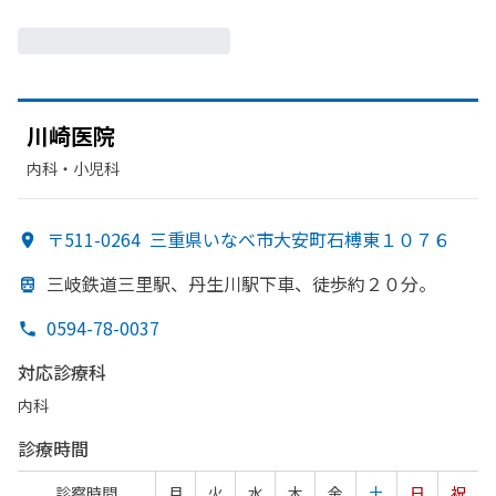
川崎医院
内科・​小児科
〒511-0264
三重県いなべ市大安町石榑東１０７６
三岐鉄道三里駅、
丹生川駅下車、
徒歩約２０分。
0594-78-0037
対応診療科
内科
診療時間
診察時間
月
火
水
木
金
土
日
祝