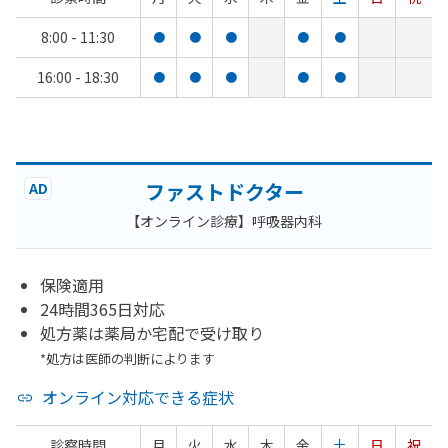
8:00 - 11:30
●
●
●
●
●
16:00 - 18:30
●
●
●
●
●
ファストドクター
AD
【オンライン診療】呼吸器内科
保険適用
24時間365日対応
処方薬は薬局か宅配で受け取り
*処方は医師の判断によります
オンライン対応できる症状
診察時間
月
火
水
木
金
土
日
祝