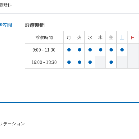
循環器科
字笠間
診療時間
診察時間
月
火
水
木
金
土
日
9:00 - 11:30
●
●
●
●
●
●
16:00 - 18:30
●
●
●
●
ビリテーション