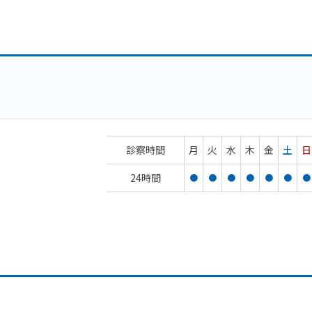
診察時間
月
火
水
木
金
土
日
24時間
●
●
●
●
●
●
●