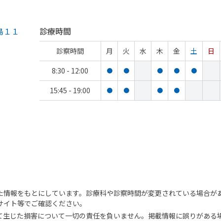
島１１
診療時間
診察時間
月
火
水
木
金
土
日
8:30 - 12:00
●
●
●
●
●
15:45 - 19:00
●
●
●
●
た情報をもとにしています。診療科や診察時間が変更されている場合が
サイト等でご確認ください。
て生じた損害について一切の責任を負いません。掲載情報に誤りがある