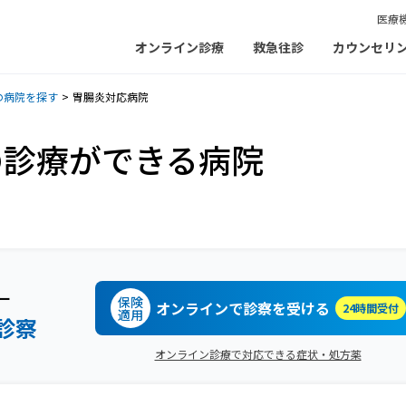
医療
オンライン診療
救急往診
カウンセリ
の病院を探す
胃腸炎対応病院
の診療ができる病院
ー
保険
オンラインで診察を受ける
24時間受付
適用
診察
オンライン診療で対応できる症状・処方薬