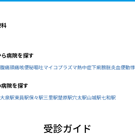
療科
から病院を探す
腹痛
頭痛
咳
便秘
嘔吐
マイコプラズマ
熱中症
下痢
膀胱炎
血便
動悸
の病院を探す
大泉駅
東員駅
保々駅
三里駅
楚原駅
穴太駅
山城駅
七和駅
受診ガイド