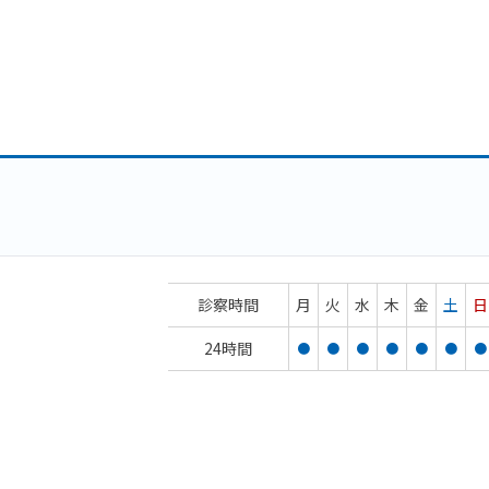
診察時間
月
火
水
木
金
土
日
24時間
●
●
●
●
●
●
●