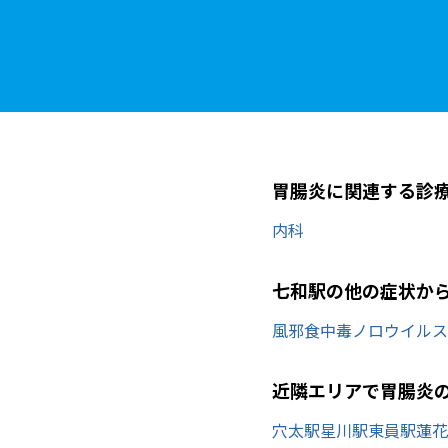
胃腸炎に関連する診
内科
七和駅の他の症状か
風邪
食中毒
ノロウイルス
近隣エリアで胃腸炎
穴太駅
星川駅
東員駅
蓮花