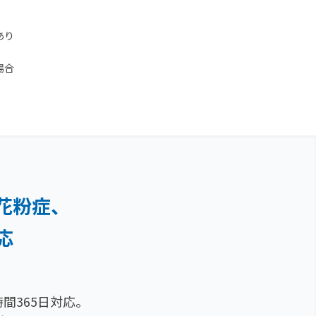
あり
場合
花粉症、
応
間365日対応。