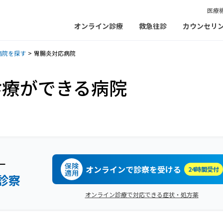
医療
オンライン診療
救急往診
カウンセリ
病院を探す
胃腸炎対応病院
診療ができる病院
ー
保険
オンラインで診察を受ける
24時間受付
適用
診察
オンライン診療で対応できる症状・処方薬