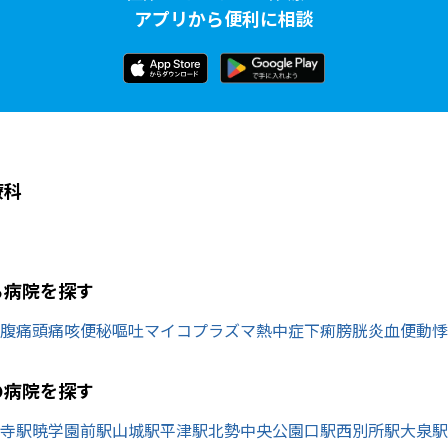
アプリから便利に相談
療科
ら病院を探す
腹痛
頭痛
咳
便秘
嘔吐
マイコプラズマ
熱中症
下痢
膀胱炎
血便
動悸
の病院を探す
寺駅
暁学園前駅
山城駅
平津駅
北勢中央公園口駅
西別所駅
大泉駅