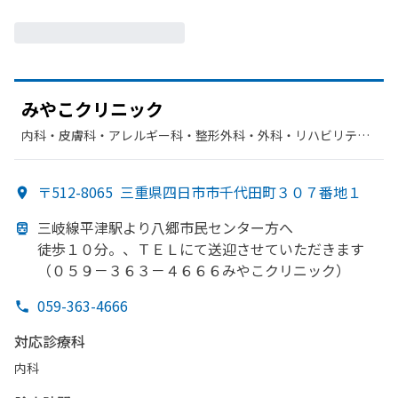
みや
こクリニック
内科・​皮膚科・​アレルギー科・​整形外科・​外科・​リハビリテー
ション・​胃腸科
〒512-8065
三重県四日市市千代田町３０７番地１
三岐線平津駅より
八郷市民センター方
へ
徒歩１０分。、
ＴＥＬにて
送迎させていただきます
（０５９－３６３－４６６６みや
こクリニック）
059-363-4666
対応診療科
内科