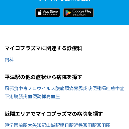
マイコプラズマに関連する診療科
内科
平津駅の他の症状から病院を探す
風邪
食中毒
ノロウイルス
腹痛
頭痛
胃腸炎
咳
便秘
嘔吐
熱中症
下痢
膀胱炎
血便
動悸
高血圧
近隣エリアでマイコプラズマの病院を探す
暁学園前駅
大矢知駅
山城駅
朝日駅
近鉄富田駅
富田駅