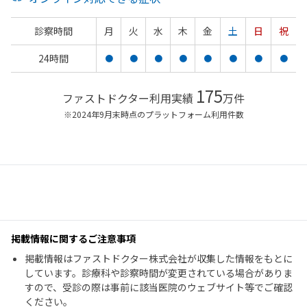
診察時間
月
火
水
木
金
土
日
祝
24時間
●
●
●
●
●
●
●
●
175
ファストドクター利用実績
万件
※2024年9月末時点のプラットフォーム利用件数
掲載情報に関するご注意事項
掲載情報はファストドクター株式会社が収集した情報をもとに
しています。診療科や診察時間が変更されている場合がありま
すので、受診の際は事前に該当医院のウェブサイト等でご確認
ください。