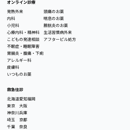
オンライン診療
発熱外来
頭痛のお薬
内科
喘息のお薬
小児科
膀胱炎のお薬
心療内科・精神科
生活習慣病外来
こどもの発達相談
アフターピル処方
不眠症・睡眠障害
胃腸炎・腹痛・下痢
アレルギー科
皮膚科
いつものお薬
救急往診
北海道
愛知
福岡
東京
大阪
神奈川
兵庫
埼玉
京都
千葉
奈良