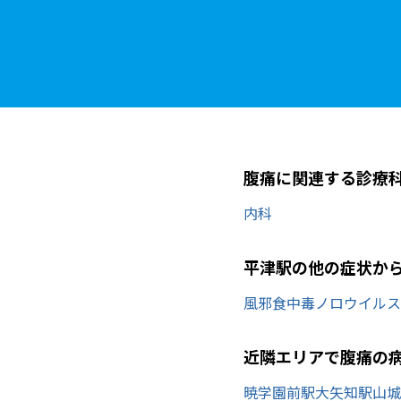
腹痛に関連する診療
内科
平津駅の他の症状か
風邪
食中毒
ノロウイルス
近隣エリアで腹痛の
暁学園前駅
大矢知駅
山城