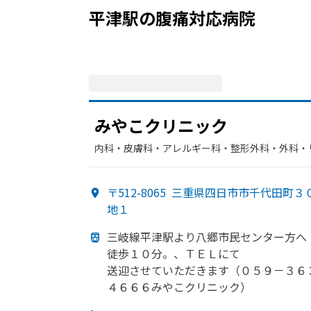
平津駅
の
腹痛
対応病院
みや
こクリニック
内科・​皮膚科・​アレルギー科・​整形外科・​外科・
〒512-8065
三重県四日市市千代田町３
地１
三岐線平津駅より
八郷市民センター方
へ
徒歩１０分。、
ＴＥＬにて
送迎させていただきます
（０５９－３６
４６６６みや
こクリニック）