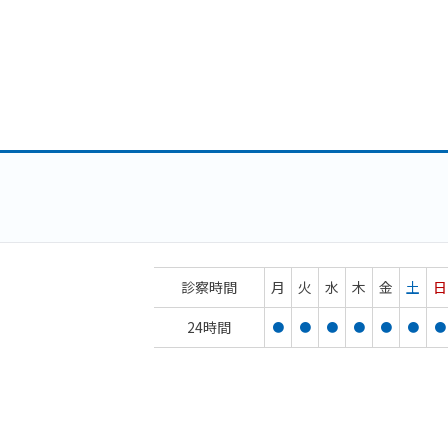
診察時間
月
火
水
木
金
土
日
24時間
●
●
●
●
●
●
●