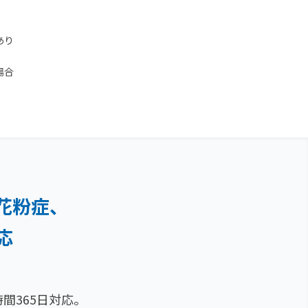
あり
場合
花粉症、
応
間365日対応。