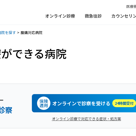
医療
オンライン診療
救急往診
カウンセリ
病院を探す
腹痛対応病院
療ができる病院
ー
保険
オンラインで診察を受ける
24時間受付
適用
診察
オンライン診療で対応できる症状・処方薬