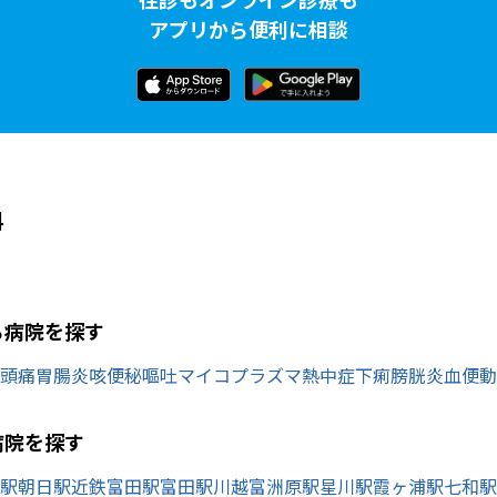
アプリから便利に相談
科
ら病院を探す
頭痛
胃腸炎
咳
便秘
嘔吐
マイコプラズマ
熱中症
下痢
膀胱炎
血便
動
病院を探す
駅
朝日駅
近鉄富田駅
富田駅
川越富洲原駅
星川駅
霞ヶ浦駅
七和駅