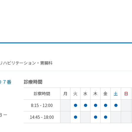
​リハビリテーション・​胃腸科
０７番
診療時間
診察時間
月
火
水
木
金
土
日
8:15 - 12:00
●
●
●
●
●
３－
14:45 - 18:00
●
●
●