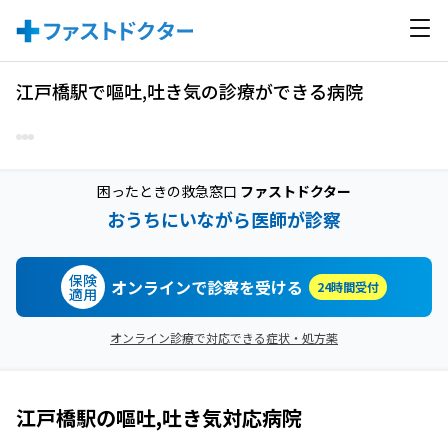
江戸橋駅で嘔吐,吐き気の診療ができる病院
困ったときの救急窓口
ファストドクター
おうちにいながら医師が診察
保険
オンラインで診察を受ける
24時間受付
適用
オンライン診療で対応できる症状・処方薬
江戸橋駅
の
嘔吐,吐き気
対応病院