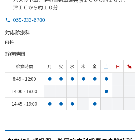
津ＩＣから
約１０分
059-233-6700
対応診療科
内科
診療時間
診察時間
月
火
水
木
金
土
日
祝
8:45 - 12:00
●
●
●
●
●
●
14:00 - 18:00
●
14:45 - 19:00
●
●
●
●