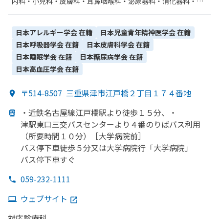
内科・​小児科・​皮膚科・​耳鼻咽喉科・​泌尿器科・​消化器科・​呼
吸器内科・​心療内科・​精神科・神経科・​総合診療科・​外科・​整
形外科・​産婦人科・​糖尿病内科・​神経内科・​感染症内科・​眼
科・​脳神経外科・​麻酔科・​呼吸器外科・​心臓血管外科・​小児外
日本アレルギー学会
在籍
日本児童青年精神医学会
在籍
科・​乳腺外科・​放射線科・​血液内科・​臨床検査・病理診断・​歯
日本呼吸器学会
在籍
日本皮膚科学会
在籍
科・​循環器科・​歯科口腔外科・​肝臓内科・外科・​腎臓内科・外
日本睡眠学会
在籍
日本糖尿病学会
在籍
科・​腫瘍内科・外科・​緩和ケア・​リハビリテーション・​その
日本高血圧学会
在籍
他・​ペインクリニック・​漢方内科・​リウマチ科・​形成外科・​救
急科
〒514-8507
三重県津市江戸橋２丁目１７４番地
・近鉄名古屋線江戸橋駅より
徒歩１５分、
・
津駅東口三交バスセンターより
４番のりばバス利用
（所要時間１０分）
［大学病院前］
バス停下車徒歩５分又は
大学病院行
「大学病院」
バス停下車すぐ
059-232-1111
ウェブサイト
対応診療科