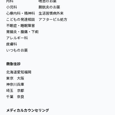
内科
喘息のお薬
小児科
膀胱炎のお薬
心療内科・精神科
生活習慣病外来
こどもの発達相談
アフターピル処方
不眠症・睡眠障害
胃腸炎・腹痛・下痢
アレルギー科
皮膚科
いつものお薬
救急往診
北海道
愛知
福岡
東京
大阪
神奈川
兵庫
埼玉
京都
千葉
奈良
メディカルカウンセリング