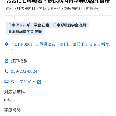
おおに
し呼吸器・糖尿病内科呼春の
森診療所
内科・​呼吸器内科・​アレルギー科・​糖尿病内科・​内分泌科
日本アレルギー学会
在籍
日本呼吸器学会
在籍
日本糖尿病学会
在籍
〒514-0061
三重県津市一身田上津部田１５８１番地
１
江戸橋駅
059-233-0024
ウェブサイト
対応診療科
内科
診療時間