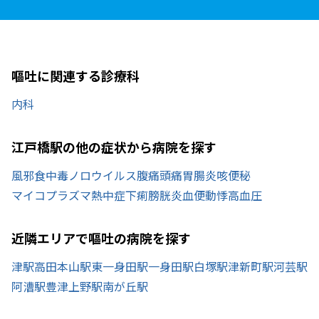
嘔吐に関連する診療科
内科
江戸橋駅の他の症状から病院を探す
風邪
食中毒
ノロウイルス
腹痛
頭痛
胃腸炎
咳
便秘
マイコプラズマ
熱中症
下痢
膀胱炎
血便
動悸
高血圧
近隣エリアで嘔吐の病院を探す
津駅
高田本山駅
東一身田駅
一身田駅
白塚駅
津新町駅
河芸駅
阿漕駅
豊津上野駅
南が丘駅