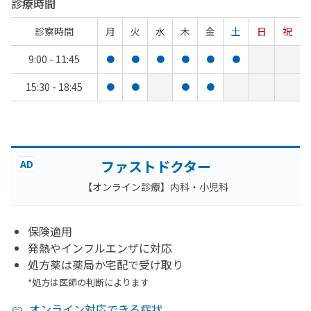
診療時間
診察時間
月
火
水
木
金
土
日
祝
9:00 - 11:45
●
●
●
●
●
●
15:30 - 18:45
●
●
●
●
ファストドクター
AD
【オンライン診療】内科・小児科
保険適用
発熱やインフルエンザに対応
処方薬は薬局か宅配で受け取り
*処方は医師の判断によります
オンライン対応できる症状