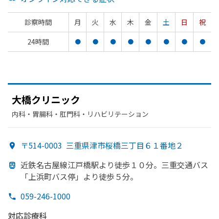
診察時間
月
火
水
木
金
土
日
祝
24時間
●
●
●
●
●
●
●
●
大橋クリニック
内科・​胃腸科・​肛門科・​リハビリテーション
〒514-0003
三重県津市桜橋三丁目６１番地２
近鉄名古屋線江戸橋駅より
徒歩１０分。
三重交通バス
「上浜町バス停」より
徒歩５分。
059-246-1000
対応診療科