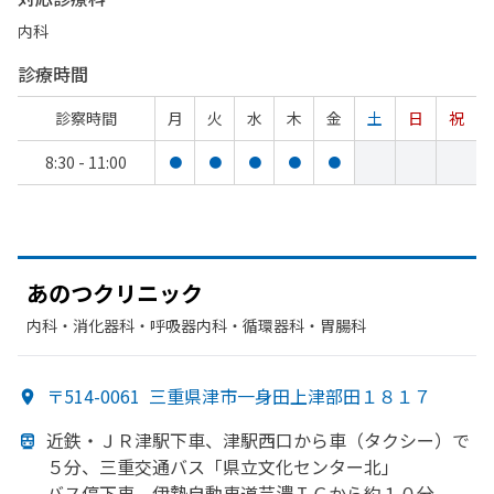
内科
診療時間
診察時間
月
火
水
木
金
土
日
祝
8:30 - 11:00
●
●
●
●
●
あの
つクリニック
内科・​消化器科・​呼吸器内科・​循環器科・​胃腸科
〒514-0061
三重県津市一身田上津部田１８１７
近鉄・ＪＲ津駅下車、
津駅西口から
車
（タクシー）で
５分、
三重交通バス「県立文化センター北」
バス停下車、
伊勢自動車道芸濃ＩＣから
約１０分、