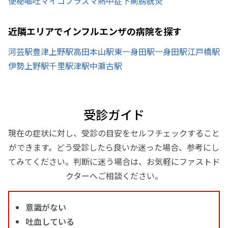
便秘
嘔吐
マイコプラズマ
熱中症
下痢
膀胱炎
近隣エリアでインフルエンザの病院を探す
河芸駅
豊津上野駅
高田本山駅
東一身田駅
一身田駅
江戸橋駅
伊勢上野駅
千里駅
津駅
中瀬古駅
受診ガイド
現在の症状に対し、受診の目安をセルフチェックすること
ができます。どう受診したら良いか迷った場合、参考にし
てみてください。判断に迷う場合は、お気軽にファストド
クターへご相談ください。
意識がない
吐血している