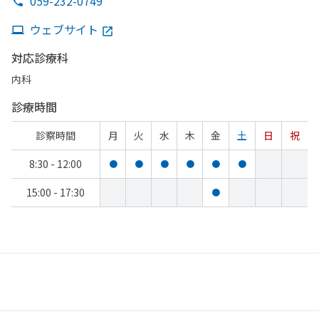
059-232-0749
ウェブサイト
対応診療科
内科
診療時間
診察時間
月
火
水
木
金
土
日
祝
8:30 - 12:00
●
●
●
●
●
●
15:00 - 17:30
●