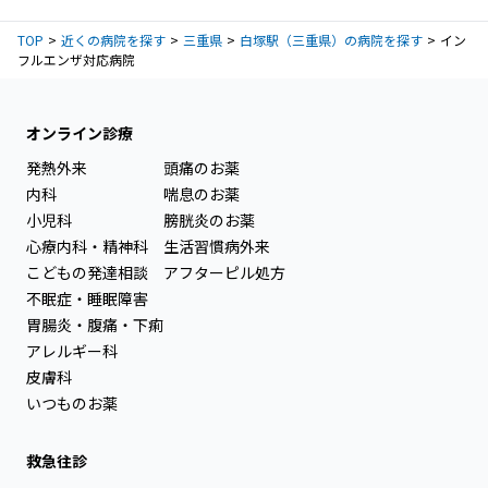
TOP
近くの病院を探す
三重県
白塚駅（三重県）の病院を探す
イン
フルエンザ対応病院
オンライン診療
発熱外来
頭痛のお薬
内科
喘息のお薬
小児科
膀胱炎のお薬
心療内科・精神科
生活習慣病外来
こどもの発達相談
アフターピル処方
不眠症・睡眠障害
胃腸炎・腹痛・下痢
アレルギー科
皮膚科
いつものお薬
救急往診