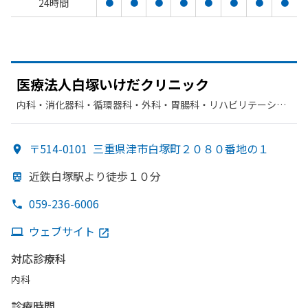
24時間
●
●
●
●
●
●
●
●
医療法人白塚いけだクリニック
内科・​消化器科・​循環器科・​外科・​胃腸科・​リハビリテーショ
ン・​肛門科
〒514-0101
三重県津市白塚町２０８０番地の１
近鉄白塚駅より
徒歩１０分
059-236-6006
ウェブサイト
対応診療科
内科
診療時間