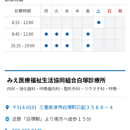
診察時間
月
火
水
木
金
土
日
祝
8:15 - 12:00
●
8:45 - 12:00
●
●
●
●
15:15 - 19:00
●
●
●
●
みえ医療福祉生活協同組合白塚診療所
内科・​消化器科・​呼吸器内科・​整形外科・​リウマチ科・​呼吸器
科・​糖尿病内科・​循環器科
〒514-0101
三重県津市白塚町口起３５６８－４
近鉄
「白塚駅」より
南方
へ
徒歩１５分