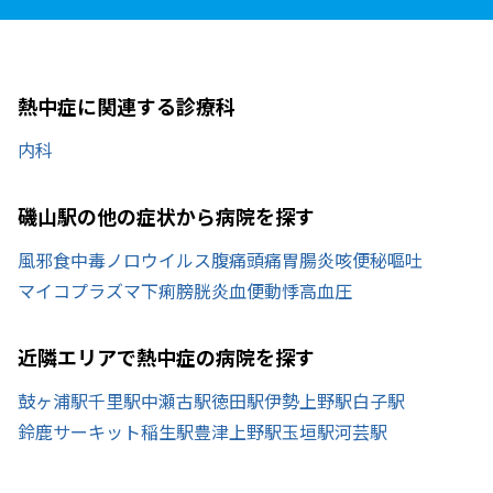
熱中症に関連する診療科
内科
磯山駅の他の症状から病院を探す
風邪
食中毒
ノロウイルス
腹痛
頭痛
胃腸炎
咳
便秘
嘔吐
マイコプラズマ
下痢
膀胱炎
血便
動悸
高血圧
近隣エリアで熱中症の病院を探す
鼓ヶ浦駅
千里駅
中瀬古駅
徳田駅
伊勢上野駅
白子駅
鈴鹿サーキット稲生駅
豊津上野駅
玉垣駅
河芸駅