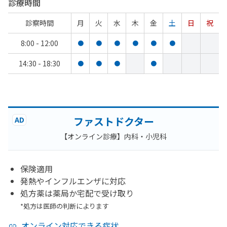
診療時間
診察時間
月
火
水
木
金
土
日
祝
8:00 - 12:00
●
●
●
●
●
●
14:30 - 18:30
●
●
●
●
ファストドクター
AD
【オンライン診療】内科・小児科
保険適用
発熱やインフルエンザに対応
処方薬は薬局か宅配で受け取り
*処方は医師の判断によります
オンライン対応できる症状