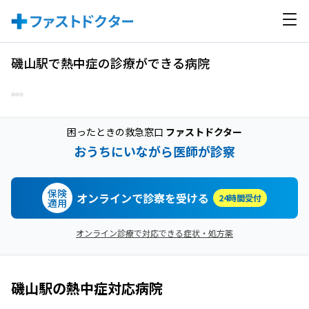
磯山駅で熱中症の診療ができる病院
困ったときの救急窓口
ファストドクター
おうちにいながら医師が診察
保険
オンラインで診察を受ける
24時間受付
適用
オンライン診療で対応できる症状・処方薬
磯山駅
の
熱中症
対応病院