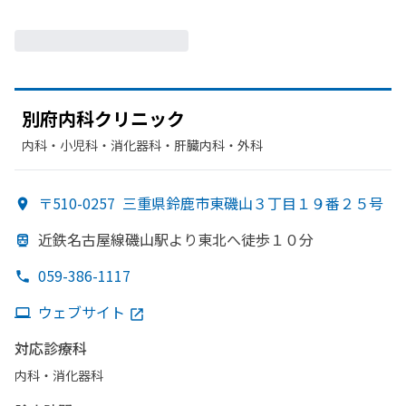
別府内科クリニック
内科・​小児科・​消化器科・​肝臓内科・外科
〒510-0257
三重県鈴鹿市東磯山３丁目１９番２５号
近鉄名古屋線磯山駅より
東北へ
徒歩１０分
059-386-1117
ウェブサイト
対応診療科
内科・​消化器科