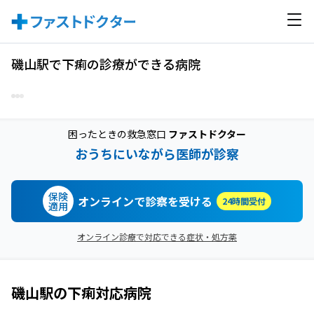
磯山駅で下痢の診療ができる病院
困ったときの救急窓口
ファストドクター
おうちにいながら医師が診察
保険
オンラインで診察を受ける
24時間受付
適用
オンライン診療で対応できる症状・処方薬
磯山駅
の
下痢
対応病院