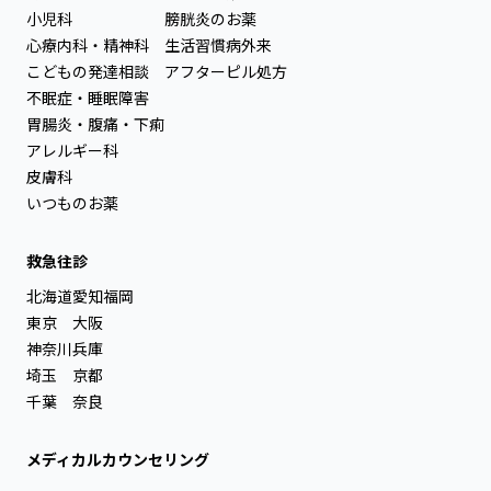
小児科
膀胱炎のお薬
心療内科・精神科
生活習慣病外来
こどもの発達相談
アフターピル処方
不眠症・睡眠障害
胃腸炎・腹痛・下痢
アレルギー科
皮膚科
いつものお薬
救急往診
北海道
愛知
福岡
東京
大阪
神奈川
兵庫
埼玉
京都
千葉
奈良
メディカルカウンセリング