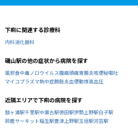
下痢に関連する診療科
内科
消化器科
磯山駅の他の症状から病院を探す
風邪
食中毒
ノロウイルス
腹痛
頭痛
胃腸炎
咳
便秘
嘔吐
マイコプラズマ
熱中症
膀胱炎
血便
動悸
高血圧
近隣エリアで下痢の病院を探す
鼓ヶ浦駅
千里駅
中瀬古駅
徳田駅
伊勢上野駅
白子駅
鈴鹿サーキット稲生駅
豊津上野駅
玉垣駅
河芸駅