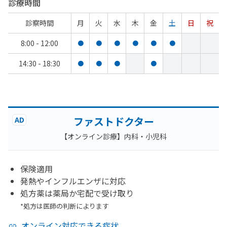
診療時間
診察時間
月
火
水
木
金
土
日
祝
8:00 - 12:00
●
●
●
●
●
●
14:30 - 18:30
●
●
●
●
ファストドクター
AD
【オンライン診療】内科・小児科
保険適用
発熱やインフルエンザに対応
処方薬は薬局か宅配で受け取り
*処方は医師の判断によります
オンライン対応できる症状