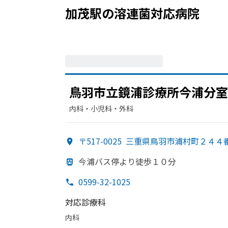
加茂駅
の
溶連菌
対応病院
鳥羽市立鏡浦診療所今浦分室
内科・​小児科・​外科
〒517-0025
三重県鳥羽市浦村町２４４
今浦バス停より
徒歩１０分
0599-32-1025
対応診療科
内科