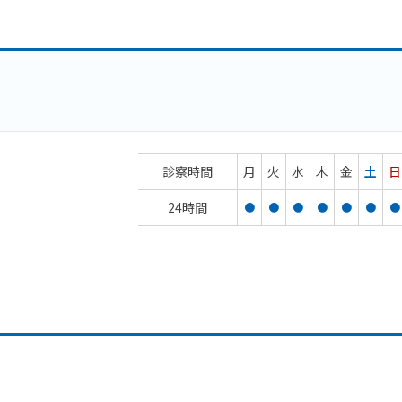
診察時間
月
火
水
木
金
土
日
24時間
●
●
●
●
●
●
●