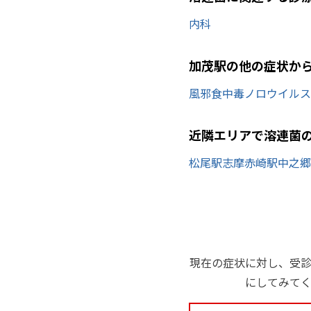
内科
加茂駅の他の症状か
風邪
食中毒
ノロウイルス
近隣エリアで溶連菌
松尾駅
志摩赤崎駅
中之郷
現在の症状に対し、受
にしてみて