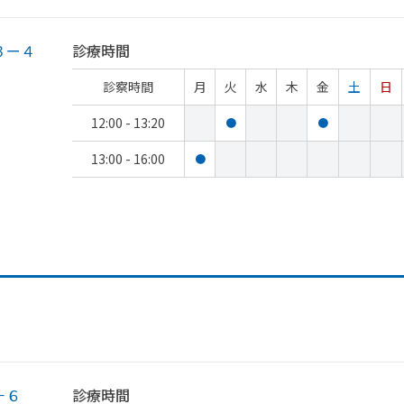
３ー４
診療時間
診察時間
月
火
水
木
金
土
日
12:00 - 13:20
●
●
13:00 - 16:00
●
－６
診療時間