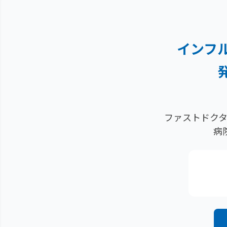
インフ
ファストドクタ
病