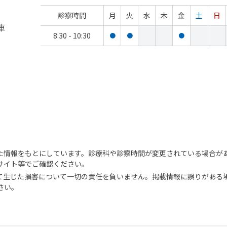
診察時間
月
火
水
木
金
土
日
車
8:30 - 10:30
●
●
●
た情報をもとにしています。診療科や診察時間が変更されている場合が
サイト等でご確認ください。
て生じた損害について一切の責任を負いません。掲載情報に誤りがある
さい。