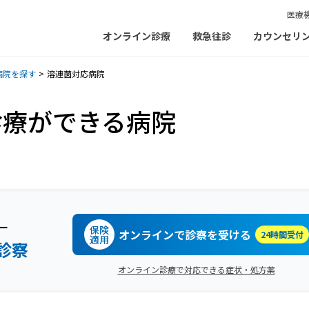
医療
オンライン診療
救急往診
カウンセリ
病院を探す
溶連菌対応病院
診療ができる病院
ー
保険
オンラインで診察を受ける
24時間受付
適用
診察
オンライン診療で対応できる症状・処方薬