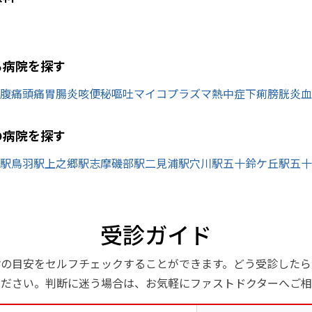
ら病院を探す
腹痛
頭痛
胃腸炎
咳
便秘
嘔吐
マイコプラズマ
熱中症
下痢
膀胱炎
血
の病院を探す
駅
鳥羽駅
上之郷駅
志摩磯部駅
二見浦駅
穴川駅
五十鈴ケ丘駅
五十
受診ガイド
診の目安をセルフチェックすることができます。どう受診したら
ください。判断に迷う場合は、お気軽にファストドクターへご相