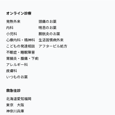
オンライン診療
発熱外来
頭痛のお薬
内科
喘息のお薬
小児科
膀胱炎のお薬
心療内科・精神科
生活習慣病外来
こどもの発達相談
アフターピル処方
不眠症・睡眠障害
胃腸炎・腹痛・下痢
アレルギー科
皮膚科
いつものお薬
救急往診
北海道
愛知
福岡
東京
大阪
神奈川
兵庫