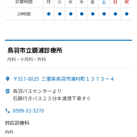
診察時間
月
火
水
木
金
土
日
祝
24時間
●
●
●
●
●
●
●
●
鳥羽市立鏡浦診療所
内科・​小児科・​外科
〒517-0025
三重県鳥羽市浦村町１３７３ー４
鳥羽バスセンターより
石鏡行きバス２３分本浦港下車すぐ
0599-32-5270
対応診療科
内科