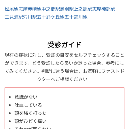
松尾駅
志摩赤崎駅
中之郷駅
鳥羽駅
上之郷駅
志摩磯部駅
二見浦駅
穴川駅
五十鈴ケ丘駅
五十鈴川駅
受診ガイド
現在の症状に対し、受診の目安をセルフチェックすること
ができます。どう受診したら良いか迷った場合、参考にし
てみてください。判断に迷う場合は、お気軽にファストド
クターへご相談ください。
意識がない
吐血している
頭を強く打った
頭がひどく痛い
ろれつが回らない