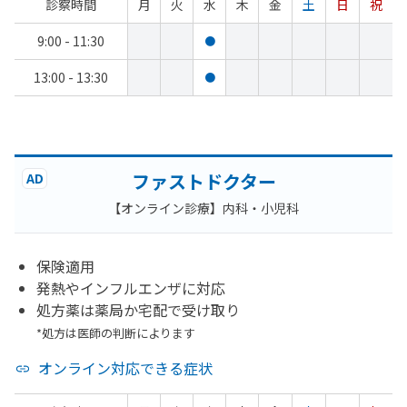
診察時間
月
火
水
木
金
土
日
祝
9:00 - 11:30
●
13:00 - 13:30
●
ファストドクター
AD
【オンライン診療】内科・小児科
保険適用
発熱やインフルエンザに対応
処方薬は薬局か宅配で受け取り
*処方は医師の判断によります
オンライン対応できる症状