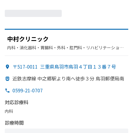
中村クリニック
内科・​消化器科・​胃腸科・​外科・​肛門科・​リハビリテーショ
ン・​乳腺外科
〒517-0011
三重県鳥羽市鳥羽４丁目１３番７号
近鉄志摩線 中之郷駅より
南へ
徒歩３分 鳥羽郵便局南
0599-21-0707
対応診療科
内科
診療時間