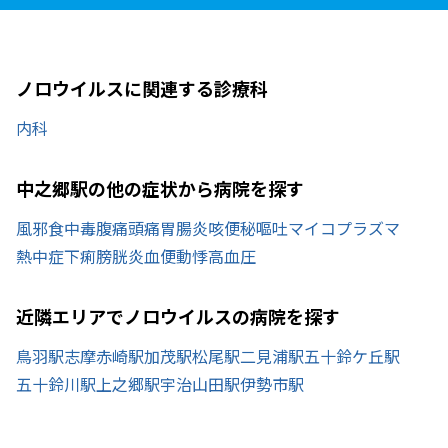
ノロウイルスに関連する診療科
内科
中之郷駅の他の症状から病院を探す
風邪
食中毒
腹痛
頭痛
胃腸炎
咳
便秘
嘔吐
マイコプラズマ
熱中症
下痢
膀胱炎
血便
動悸
高血圧
近隣エリアでノロウイルスの病院を探す
鳥羽駅
志摩赤崎駅
加茂駅
松尾駅
二見浦駅
五十鈴ケ丘駅
五十鈴川駅
上之郷駅
宇治山田駅
伊勢市駅