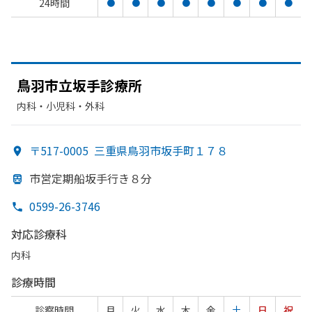
24時間
●
●
●
●
●
●
●
●
鳥羽市立坂手診療所
内科・​小児科・​外科
〒517-0005
三重県鳥羽市坂手町１７８
市営定期船坂手行き８分
0599-26-3746
対応診療科
内科
診療時間
診察時間
月
火
水
木
金
土
日
祝