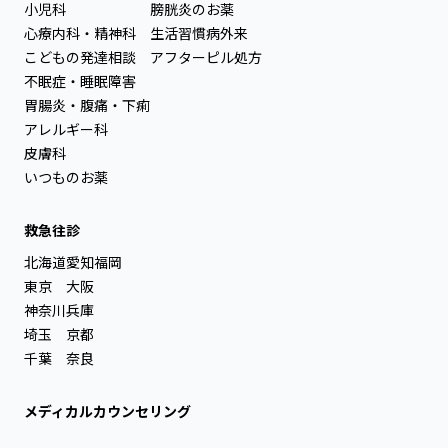
小児科
膀胱炎のお薬
心療内科・精神科
生活習慣病外来
こどもの発達相談
アフターピル処方
不眠症・睡眠障害
胃腸炎・腹痛・下痢
アレルギー科
皮膚科
いつものお薬
救急往診
北海道
愛知
福岡
東京
大阪
神奈川
兵庫
埼玉
京都
千葉
奈良
メディカルカウンセリング