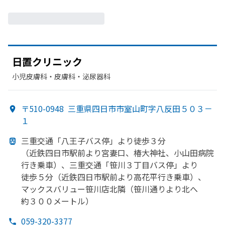
日置クリニック
小児皮膚科・​皮膚科・​泌尿器科
〒510-0948
三重県四日市市室山町字八反田５０３－
１
三重交通
「八王子バス停」より
徒歩３分
（近鉄四日市駅前より
宮妻口、
椿大神社、
小山田病院
行き乗車）、
三重交通
「笹川３丁目バス停」より
徒歩５分
（近鉄四日市駅前より
高花平
行き乗車）、
マックスバリュー笹川店北隣
（笹川通りより
北へ
約３００メートル）
059-320-3377