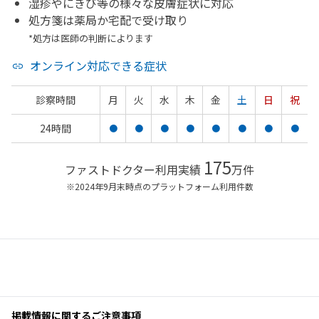
湿疹やにきび等の様々な皮膚症状に対応
処方箋は薬局か宅配で受け取り
*処方は医師の判断によります
オンライン対応できる症状
診察時間
月
火
水
木
金
土
日
祝
24時間
●
●
●
●
●
●
●
●
175
ファストドクター利用実績
万件
※2024年9月末時点のプラットフォーム利用件数
掲載情報に関するご注意事項