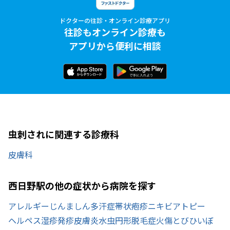
ドクターの往診・オンライン診療アプリ
往診もオンライン診療も
アプリから便利に相談
虫刺されに関連する診療科
皮膚科
西日野駅の他の症状から病院を探す
アレルギー
じんましん
多汗症
帯状疱疹
ニキビ
アトピー
ヘルペス
湿疹
発疹
皮膚炎
水虫
円形脱毛症
火傷
とびひ
いぼ