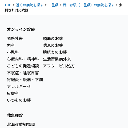
TOP
近くの病院を探す
三重県
西日野駅（三重県）の病院を探す
虫
刺され対応病院
オンライン診療
発熱外来
頭痛のお薬
内科
喘息のお薬
小児科
膀胱炎のお薬
心療内科・精神科
生活習慣病外来
こどもの発達相談
アフターピル処方
不眠症・睡眠障害
胃腸炎・腹痛・下痢
アレルギー科
皮膚科
いつものお薬
救急往診
北海道
愛知
福岡