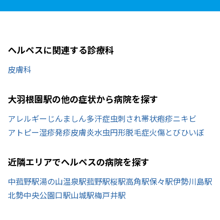
ヘルペスに関連する診療科
皮膚科
大羽根園駅の他の症状から病院を探す
アレルギー
じんましん
多汗症
虫刺され
帯状疱疹
ニキビ
アトピー
湿疹
発疹
皮膚炎
水虫
円形脱毛症
火傷
とびひ
いぼ
近隣エリアでヘルペスの病院を探す
中菰野駅
湯の山温泉駅
菰野駅
桜駅
高角駅
保々駅
伊勢川島駅
北勢中央公園口駅
山城駅
梅戸井駅