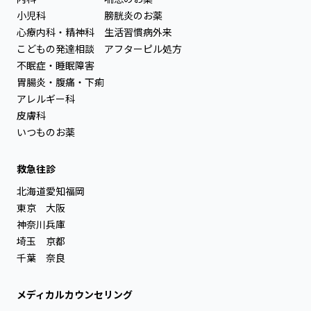
小児科
膀胱炎のお薬
心療内科・精神科
生活習慣病外来
こどもの発達相談
アフターピル処方
不眠症・睡眠障害
胃腸炎・腹痛・下痢
アレルギー科
皮膚科
いつものお薬
救急往診
北海道
愛知
福岡
東京
大阪
神奈川
兵庫
埼玉
京都
千葉
奈良
メディカルカウンセリング