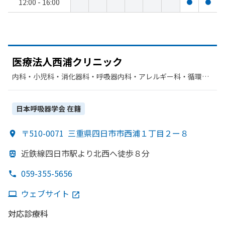
12:00 - 16:00
●
●
医療法人西浦クリニック
内科・​小児科・​消化器科・​呼吸器内科・​アレルギー科・​循環器
科・​呼吸器科・​整形外科・​リハビリテーション・​内分泌科・​糖
尿病内科
日本呼吸器学会
在籍
〒510-0071
三重県四日市市西浦１丁目２ー８
近鉄線四日市駅より
北西へ
徒歩８分
059-355-5656
ウェブサイト
対応診療科