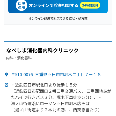
保険
オンラインで診察相談する
24時間受付
適用
オンライン診療で対応できる症状・処方薬
なべしま消化器内科クリニック
内科・​消化器科
〒510-0076
三重県四日市市堀木二丁目７－１８
・近鉄四日市駅北口より
徒歩１５分
（近鉄四日市駅西口２番三重交通バス、
三重団地あが
た
ハイツ行きバス３分、
堀木下車徒歩５分）、
・
湯ノ山街道沿い
ローソン四日市堀木店そば
（湯ノ山街道より
２本北の
筋、、
西突き
当たり）