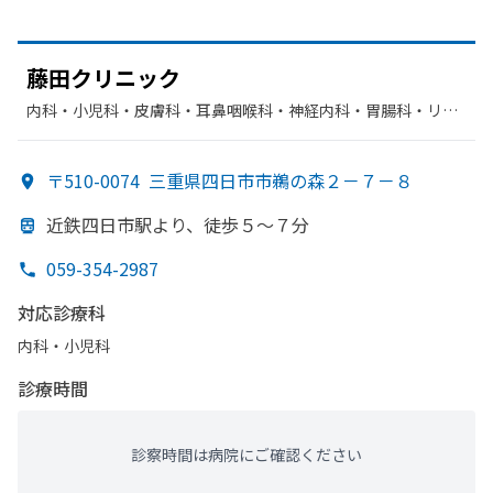
藤田クリニック
内科・​小児科・​皮膚科・​耳鼻咽喉科・​神経内科・​胃腸科・​リハ
ビリテーション・​麻酔科
〒510-0074
三重県四日市市鵜の森２－７－８
近鉄四日市駅より、
徒歩５～７分
059-354-2987
対応診療科
内科・​小児科
診療時間
診察時間は病院にご確認ください