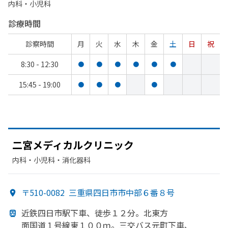
内科・​小児科
診療時間
診察時間
月
火
水
木
金
土
日
祝
8:30 - 12:30
●
●
●
●
●
●
15:45 - 19:00
●
●
●
●
二宮メディカルクリニック
内科・​小児科・​消化器科
〒510-0082
三重県四日市市中部６番８号
近鉄四日市駅下車、
徒歩１２分。
北東方
面国道１号線東１００ｍ。
三交バス元町下車、