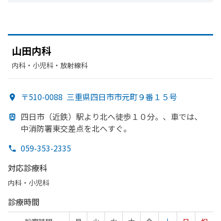
山田内科
内科・​小児科・​放射線科
〒510-0088
三重県四日市市元町９番１５号
四日市
（近鉄）
駅より
北へ
徒歩１０分。、
車では、
中消防署東交差点を
北へ
すぐ。
059-353-2335
対応診療科
内科・​小児科
診療時間