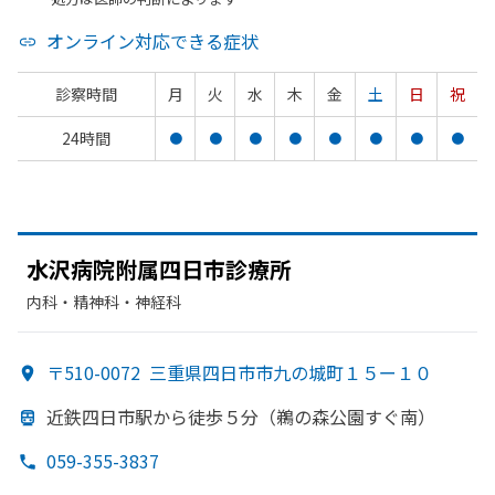
オンライン対応できる症状
診察時間
月
火
水
木
金
土
日
祝
24時間
●
●
●
●
●
●
●
●
水沢病
院附属四日市診療所
内科・​精神科・神経科
〒510-0072
三重県四日市市九の城町１５ー１０
近鉄四日市駅から
徒歩５分
（鵜の
森公園すぐ
南）
059-355-3837