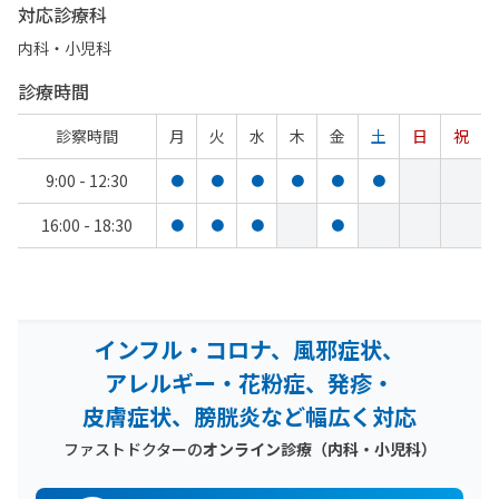
対応診療科
内科・​小児科
診療時間
診察時間
月
火
水
木
金
土
日
祝
9:00 - 12:30
●
●
●
●
●
●
16:00 - 18:30
●
●
●
●
インフル・コロナ、風邪症状、
アレルギー・花粉症、発疹・
皮膚症状、膀胱炎など幅広く対応
ファストドクターの
オンライン診療（内科・小児科）