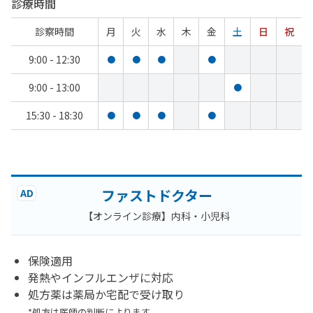
診療時間
診察時間
月
火
水
木
金
土
日
祝
9:00 - 12:30
●
●
●
●
9:00 - 13:00
●
15:30 - 18:30
●
●
●
●
ファストドクター
AD
【オンライン診療】内科・小児科
保険適用
発熱やインフルエンザに対応
処方薬は薬局か宅配で受け取り
*処方は医師の判断によります