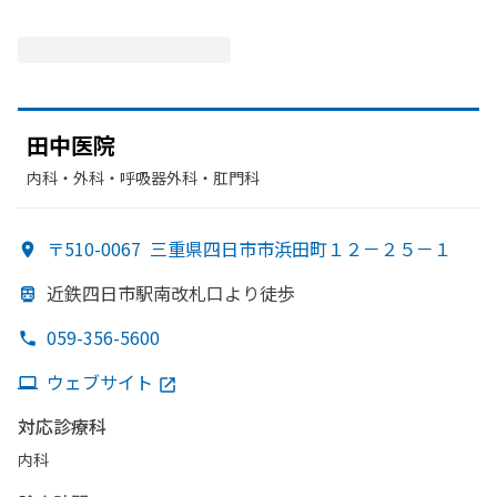
田中医院
内科・​外科・​呼吸器外科・​肛門科
〒510-0067
三重県四日市市浜田町１２－２５－１
近鉄四日市駅南改札口より
徒歩
059-356-5600
ウェブサイト
対応診療科
内科