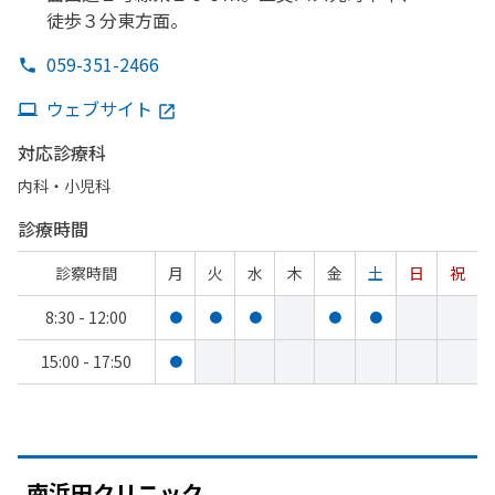
徒歩３分
東方面。
059-351-2466
ウェブサイト
対応診療科
内科・​小児科
診療時間
診察時間
月
火
水
木
金
土
日
祝
8:30 - 12:00
●
●
●
●
●
15:00 - 17:50
●
南浜田クリニック