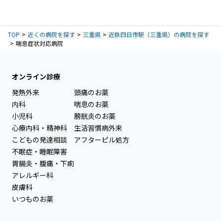
TOP
近くの病院を探す
三重県
近鉄四日市駅（三重県）の病院を探す
喘息症状対応病院
オンライン診療
発熱外来
頭痛のお薬
内科
喘息のお薬
小児科
膀胱炎のお薬
心療内科・精神科
生活習慣病外来
こどもの発達相談
アフターピル処方
不眠症・睡眠障害
胃腸炎・腹痛・下痢
アレルギー科
皮膚科
いつものお薬