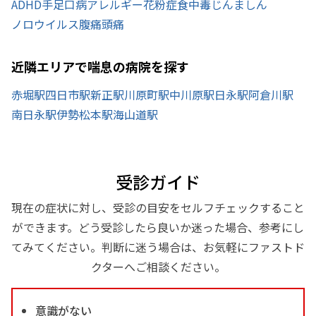
ADHD
手足口病
アレルギー
花粉症
食中毒
じんましん
ノロウイルス
腹痛
頭痛
近隣エリアで喘息の病院を探す
赤堀駅
四日市駅
新正駅
川原町駅
中川原駅
日永駅
阿倉川駅
南日永駅
伊勢松本駅
海山道駅
受診ガイド
現在の症状に対し、受診の目安をセルフチェックすること
ができます。どう受診したら良いか迷った場合、参考にし
てみてください。判断に迷う場合は、お気軽にファストド
クターへご相談ください。
意識がない