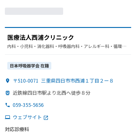
医療法人西浦クリニック
内科・​小児科・​消化器科・​呼吸器内科・​アレルギー科・​循環器
科・​呼吸器科・​整形外科・​リハビリテーション・​内分泌科・​糖
尿病内科
日本呼吸器学会
在籍
〒510-0071
三重県四日市市西浦１丁目２ー８
近鉄線四日市駅より
北西へ
徒歩８分
059-355-5656
ウェブサイト
対応診療科