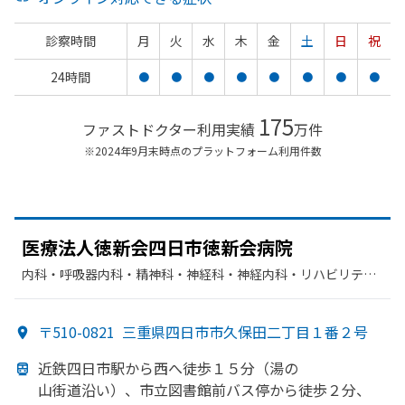
診察時間
月
火
水
木
金
土
日
祝
24時間
●
●
●
●
●
●
●
●
175
ファストドクター利用実績
万件
※2024年9月末時点のプラットフォーム利用件数
医療法人徳新会四日市徳新会病院
内科・​呼吸器内科・​精神科・神経科・​神経内科・​リハビリテー
ション
〒510-0821
三重県四日市市久保田二丁目１番２号
近鉄四日市駅から
西へ
徒歩１５分
（湯の
山街道沿い）、
市立図書館前バス停から
徒歩２分、