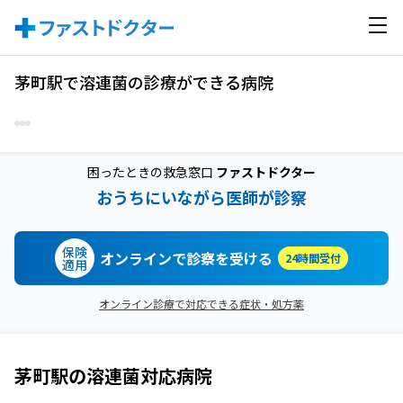
茅町駅で溶連菌の診療ができる病院
困ったときの救急窓口
ファストドクター
おうちにいながら医師が診察
保険
オンラインで診察を受ける
24時間受付
適用
オンライン診療で対応できる症状・処方薬
茅町駅
の
溶連菌
対応病院