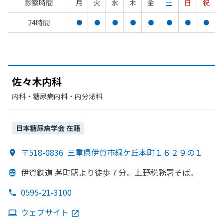
診察時間
月
火
水
木
金
土
日
祝
24時間
●
●
●
●
●
●
●
●
佐々木内科
内科・​糖尿病内科・​内分泌科
日本糖尿病学会
在籍
〒518-0836
三重県伊賀市緑ケ丘本町１６２９の１
伊賀鉄道 茅町駅より
徒歩７分。
上野税務署そば。
0595-21-3100
ウェブサイト