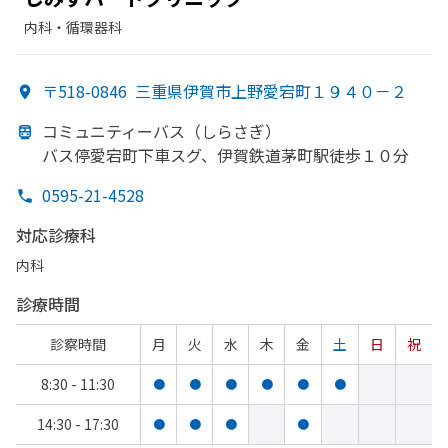
内科・​循環器科
〒518-0846
三重県伊賀市上野愛宕町１９４０－２
コミュニティーバス（しらさぎ）
バス停愛宕町下車スグ、
伊賀鉄道茅町駅徒歩１０分
0595-21-4528
対応診療科
内科
診療時間
診察時間
月
火
水
木
金
土
日
祝
8:30 - 11:30
●
●
●
●
●
●
14:30 - 17:30
●
●
●
●