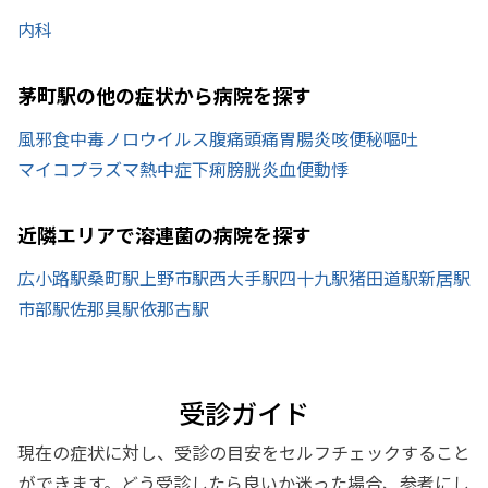
内科
茅町駅の他の症状から病院を探す
風邪
食中毒
ノロウイルス
腹痛
頭痛
胃腸炎
咳
便秘
嘔吐
マイコプラズマ
熱中症
下痢
膀胱炎
血便
動悸
近隣エリアで溶連菌の病院を探す
広小路駅
桑町駅
上野市駅
西大手駅
四十九駅
猪田道駅
新居駅
市部駅
佐那具駅
依那古駅
受診ガイド
現在の症状に対し、受診の目安をセルフチェックすること
ができます。どう受診したら良いか迷った場合、参考にし