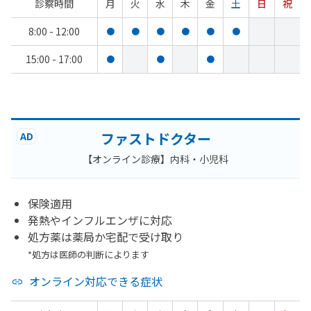
診察時間
月
火
水
木
金
土
日
祝
8:00 - 12:00
●
●
●
●
●
●
15:00 - 17:00
●
●
●
ファストドクター
AD
【オンライン診療】内科・小児科
保険適用
発熱やインフルエンザに対応
処方薬は薬局か宅配で受け取り
*処方は医師の判断によります
オンライン対応できる症状