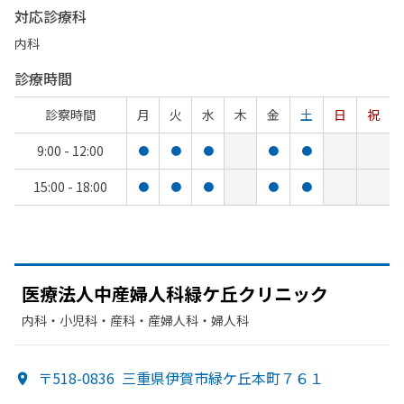
対応診療科
内科
診療時間
診察時間
月
火
水
木
金
土
日
祝
9:00 - 12:00
●
●
●
●
●
15:00 - 18:00
●
●
●
●
●
医療法人中産婦人科緑ケ丘クリニック
内科・​小児科・​産科・​産婦人科・​婦人科
〒518-0836
三重県伊賀市緑ケ丘本町７６１