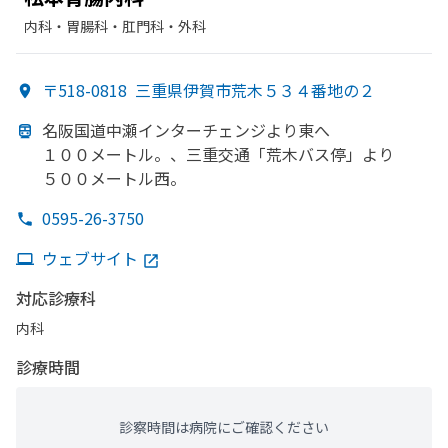
内科・​胃腸科・​肛門科・​外科
〒518-0818
三重県伊賀市荒木５３４番地の２
名阪国道中瀬インターチェンジより
東へ
１００メートル。、
三重交通
「荒木バス停」より
５００メートル西。
0595-26-3750
ウェブサイト
対応診療科
内科
診療時間
診察時間は病院にご確認ください