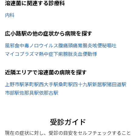
溶連菌に関連する診療科
内科
広小路駅の他の症状から病院を探す
風邪
食中毒
ノロウイルス
腹痛
頭痛
胃腸炎
咳
便秘
嘔吐
マイコプラズマ
熱中症
下痢
膀胱炎
血便
動悸
近隣エリアで溶連菌の病院を探す
上野市駅
茅町駅
西大手駅
桑町駅
四十九駅
新居駅
猪田道駅
市部駅
佐那具駅
依那古駅
受診ガイド
現在の症状に対し、受診の目安をセルフチェックすること