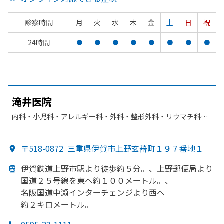
診察時間
月
火
水
木
金
土
日
祝
24時間
●
●
●
●
●
●
●
●
滝井医院
内科・​小児科・​アレルギー科・​外科・​整形外科・​リウマチ科・​
リハビリテーション
〒518-0872
三重県伊賀市上野玄蕃町１９７番地１
伊賀鉄道上野市駅より
徒歩約５分。、
上野郵便局より
国道２５号線を
東へ
約１００メートル。、
名阪国道中瀬インターチェンジより
西へ
約２キロメートル。