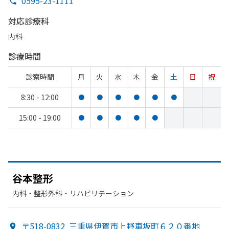
0595-23-1111
対応診療科
内科
診療時間
診察時間
月
火
水
木
金
土
日
祝
8:30 - 12:00
●
●
●
●
●
●
15:00 - 19:00
●
●
●
●
●
谷本整形
内科・​整形外科・​リハビリテーション
〒518-0832
三重県伊賀市上野車坂町６２０番地