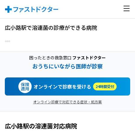
広小路駅で溶連菌の診療ができる病院
困ったときの救急窓口
ファストドクター
おうちにいながら医師が診察
保険
オンラインで診察を受ける
24時間受付
適用
オンライン診療で対応できる症状・処方薬
広小路駅
の
溶連菌
対応病院