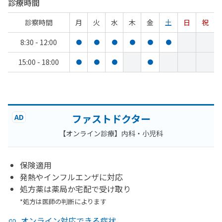
診療時間
診察時間
月
火
水
木
金
土
日
祝
8:30 - 12:00
●
●
●
●
●
●
15:00 - 18:00
●
●
●
●
ファストドクター
AD
【オンライン診療】内科・小児科
保険適用
発熱やインフルエンザに対応
処方薬は薬局か宅配で受け取り
*処方は医師の判断によります
オンライン対応できる症状