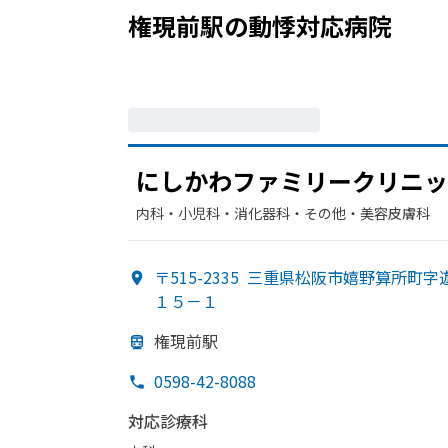
権現前駅
の
動悸
対応病院
に
しかわファミリークリニッ
内科・​小児科・​消化器科・​その他・​美容皮膚科
〒515-2335
三重県松阪市嬉野算所町字
１５－１
権現前駅
0598-42-8088
対応診療科