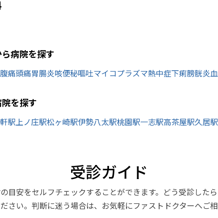
科
から病院を探す
腹痛
頭痛
胃腸炎
咳
便秘
嘔吐
マイコプラズマ
熱中症
下痢
膀胱炎
血
病院を探す
軒駅
上ノ庄駅
松ヶ崎駅
伊勢八太駅
桃園駅
一志駅
高茶屋駅
久居駅
受診ガイド
診の目安をセルフチェックすることができます。どう受診したら
ください。判断に迷う場合は、お気軽にファストドクターへご相