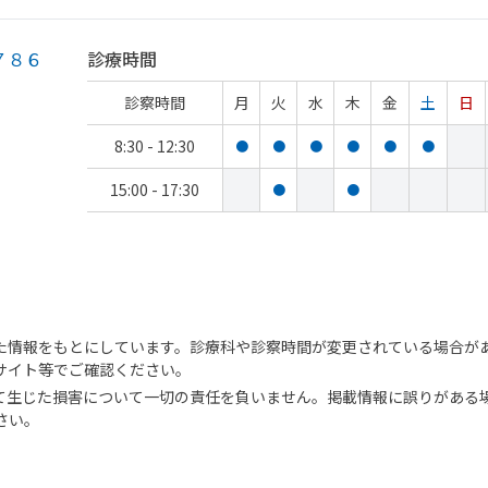
７８６
診療時間
診察時間
月
火
水
木
金
土
日
8:30 - 12:30
●
●
●
●
●
●
15:00 - 17:30
●
●
た情報をもとにしています。診療科や診察時間が変更されている場合が
サイト等でご確認ください。
て生じた損害について一切の責任を負いません。掲載情報に誤りがある
さい。