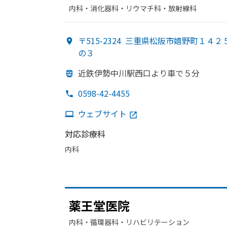
内科・​消化器科・​リウマチ科・​放射線科
〒515-2324
三重県松阪市嬉野町１４２
の３
近鉄伊勢中川駅西口より
車で
５分
0598-42-4455
ウェブサイト
対応診療科
内科
薬王堂医院
内科・​循環器科・​リハビリテーション