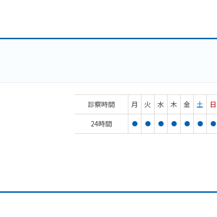
診察時間
月
火
水
木
金
土
日
24時間
●
●
●
●
●
●
●