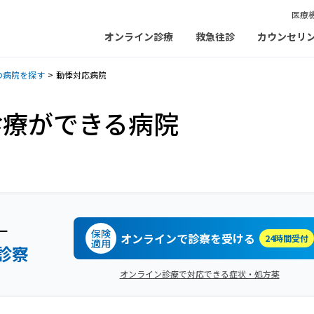
医療
オンライン診療
救急往診
カウンセリ
の病院を探す
動悸対応病院
診療ができる病院
ー
保険
オンラインで診察を受ける
24時間受付
適用
診察
オンライン診療で対応できる症状・処方薬