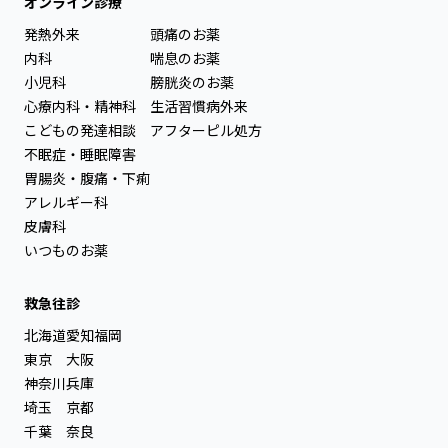
オンライン診療
発熱外来
頭痛のお薬
内科
喘息のお薬
小児科
膀胱炎のお薬
心療内科・精神科
生活習慣病外来
こどもの発達相談
アフターピル処方
不眠症・睡眠障害
胃腸炎・腹痛・下痢
アレルギー科
皮膚科
いつものお薬
救急往診
北海道
愛知
福岡
東京
大阪
神奈川
兵庫
埼玉
京都
千葉
奈良