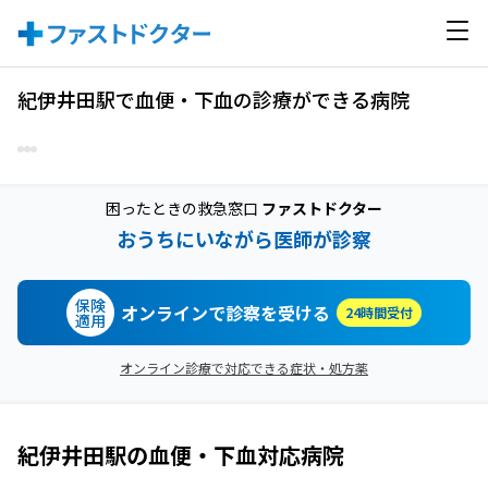
紀伊井田駅で血便・下血の診療ができる病院
困ったときの救急窓口
ファストドクター
おうちにいながら医師が診察
保険
オンラインで診察を受ける
24時間受付
適用
オンライン診療で対応できる症状・処方薬
紀伊井田駅
の
血便・下血
対応病院