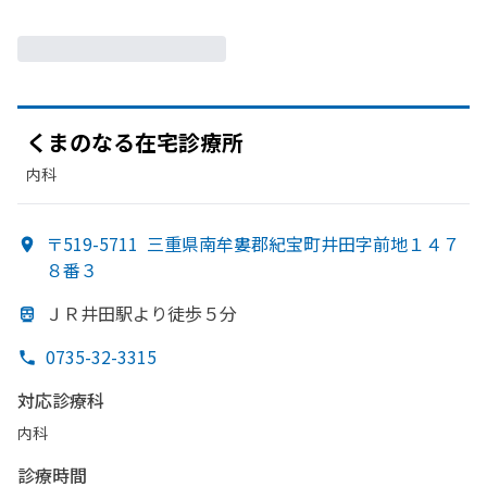
くまの
なる
在宅診療所
内科
〒519-5711
三重県南牟婁郡紀宝町井田字前地１４７
８番３
ＪＲ井田駅より
徒歩５分
0735-32-3315
対応診療科
内科
診療時間