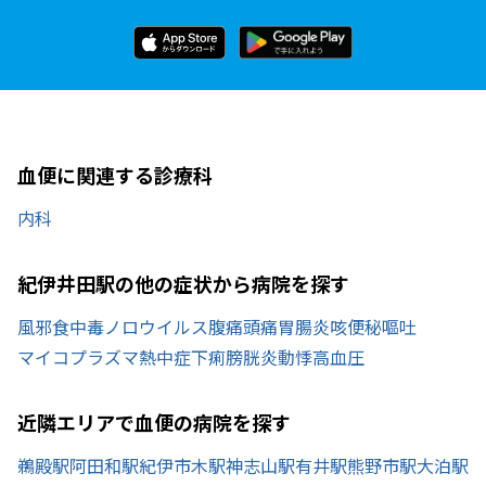
血便に関連する診療科
内科
紀伊井田駅の他の症状から病院を探す
風邪
食中毒
ノロウイルス
腹痛
頭痛
胃腸炎
咳
便秘
嘔吐
マイコプラズマ
熱中症
下痢
膀胱炎
動悸
高血圧
近隣エリアで血便の病院を探す
鵜殿駅
阿田和駅
紀伊市木駅
神志山駅
有井駅
熊野市駅
大泊駅