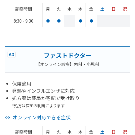
診察時間
月
火
水
木
金
土
日
祝
8:30 - 9:30
●
●
●
●
ファストドクター
AD
【オンライン診療】内科・小児科
保険適用
発熱やインフルエンザに対応
処方薬は薬局か宅配で受け取り
*処方は医師の判断によります
オンライン対応できる症状
診察時間
月
火
水
木
金
土
日
祝