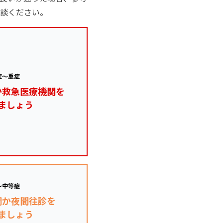
談ください。
症～重症
か救急医療機関を
ましょう
～中等症
関か夜間往診を
ましょう