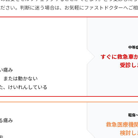
ください。判断に迷う場合は、お気軽にファストドクターへご相
中等
すぐに救急車
受診し
い痛み
、または動かない
た、けいれんしている
軽傷
る痛み
救急医療機
検討し
痢