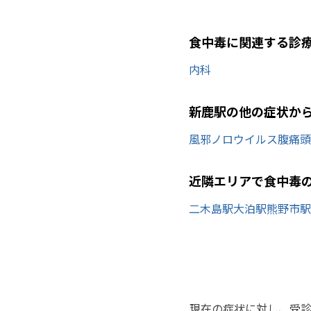
食中毒に関連する診
内科
新鹿駅の他の症状か
風邪
ノロウイルス
腹痛
頭
近隣エリアで食中毒
二木島駅
大泊駅
熊野市駅
現在の症状に対し、受