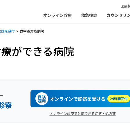
医療
オンライン診療
救急往診
カウンセリ
病院を探す
食中毒対応病院
診療ができる病院
ー
保険
オンラインで診察を受ける
24時間受付
適用
診察
オンライン診療で対応できる症状・処方薬