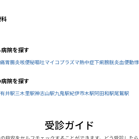
療科
ら病院を探す
痛
胃腸炎
咳
便秘
嘔吐
マイコプラズマ
熱中症
下痢
膀胱炎
血便
動悸
の病院を探す
有井駅
三木里駅
神志山駅
九鬼駅
紀伊市木駅
阿田和駅
尾鷲駅
受診ガイド
診の目安をセルフチェックすることができます。どう受診したら