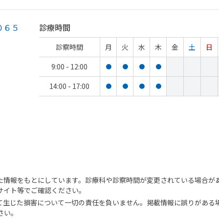
０６５
診療時間
診察時間
月
火
水
木
金
土
日
9:00 - 12:00
●
●
●
●
14:00 - 17:00
●
●
●
●
た情報をもとにしています。診療科や診察時間が変更されている場合が
サイト等でご確認ください。
て生じた損害について一切の責任を負いません。掲載情報に誤りがある
さい。