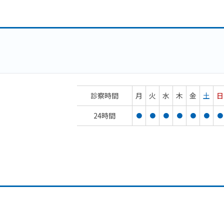
診察時間
月
火
水
木
金
土
日
24時間
●
●
●
●
●
●
●