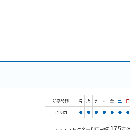
診察時間
月
火
水
木
金
土
日
24時間
●
●
●
●
●
●
●
175
ファストドクター利用実績
万