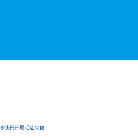
水虫
円形脱毛症
火傷