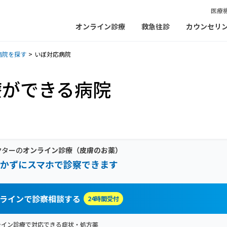
医療
オンライン診療
救急往診
カウンセリ
病院を探す
いぼ対応病院
療ができる病院
クターの
オンライン診療
（皮膚のお薬）
かずにスマホで診察できます
ラインで診察相談する
24時間受付
ライン診療で対応できる症状・処方薬