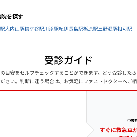
病院を探す
駅
大内山駅
梅ケ谷駅
川添駅
紀伊長島駅
栃原駅
三野瀬駅
相可駅
受診ガイド
診の目安をセルフチェックすることができます。どう受診したら
ください。判断に迷う場合は、お気軽にファストドクターへご相
中等
すぐに救急車