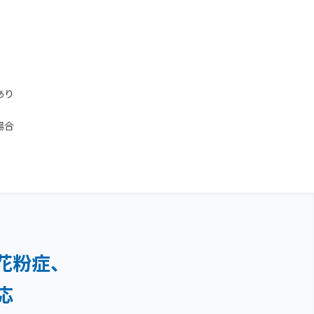
数
あり
場合
花粉症、
応