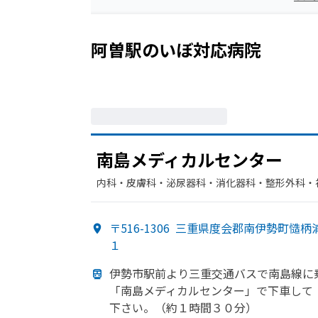
阿曽駅
の
いぼ
対応病院
南島メディカルセンター
内科・​皮膚科・​泌尿器科・​消化器科・​整形外科・
〒516-1306
三重県度会郡南伊勢町慥柄
１
伊勢市駅前より
三重交通バスで
南島線に
「南島メディカルセンター」で
下車して
下さい。
（約１時間３０分）