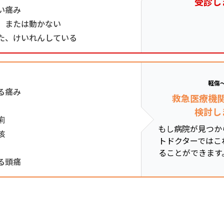
受診し
い痛み
、または動かない
た、けいれんしている
軽傷
る痛み
救急医療機
検討し
痢
もし病院が見つか
咳
トドクターではこ
ることができます
る頭痛