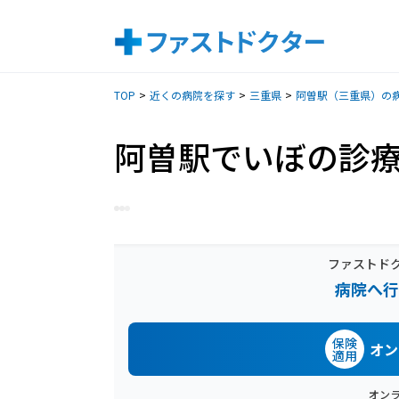
TOP
近くの病院を探す
三重県
阿曽駅（三重県）の
阿曽駅でいぼの診
ファストド
病院へ行
保険
オン
適用
オン