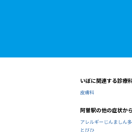
いぼに関連する診療
皮膚科
阿曽駅の他の症状か
アレルギー
じんましん
多
とびひ