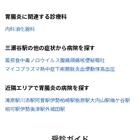
胃腸炎に関連する診療科
内科
消化器科
三瀬谷駅の他の症状から病院を探す
風邪
食中毒
ノロウイルス
腹痛
頭痛
咳
便秘
嘔吐
マイコプラズマ
熱中症
下痢
膀胱炎
血便
動悸
高血圧
近隣エリアで胃腸炎の病院を探す
滝原駅
川添駅
阿曽駅
伊勢柏崎駅
栃原駅
大内山駅
梅ケ谷駅
相可駅
伊勢奥津駅
外城田駅
受診ガイド