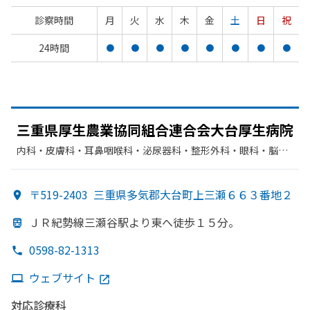
診察時間
月
火
水
木
金
土
日
祝
24時間
●
●
●
●
●
●
●
●
三重県厚生農業協同組合連合会大台厚生病院
内科・​皮膚科・​耳鼻咽喉科・​泌尿器科・​整形外科・​眼科・​脳神
経外科・​胃腸科・​循環器科・​形成外科
〒519-2403
三重県多気郡大台町上三瀬６６３番地２
ＪＲ紀勢線三瀬谷駅より
東へ
徒歩１５分。
0598-82-1313
ウェブサイト
対応診療科