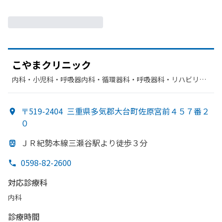
こやまクリニック
内科・​小児科・​呼吸器内科・​循環器科・​呼吸器科・​リハビリテ
ーション
〒519-2404
三重県多気郡大台町佐原宮前４５７番２
０
ＪＲ紀勢本線三瀬谷駅より
徒歩３分
0598-82-2600
対応診療科
内科
診療時間