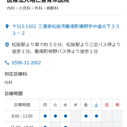
内科・​小児科・​外科・​麻酔科
〒515-1302
三重県松阪市飯南町横野字中道の下３５
３－２
松阪駅より
車で
約３０分、
松阪駅より
三交バス停より
徒歩１分、
飯南町柿野バス停より
徒歩１分
0598-32-2002
対応診療科
内科
診療時間
診察時間
月
火
水
木
金
土
日
祝
8:00 - 12:00
●
●
●
●
●