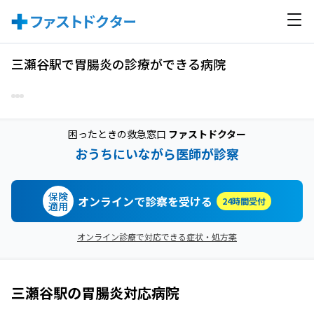
三瀬谷駅で胃腸炎の診療ができる病院
困ったときの救急窓口
ファストドクター
おうちにいながら医師が診察
保険
オンラインで診察を受ける
24時間受付
適用
オンライン診療で対応できる症状・処方薬
三瀬谷駅
の
胃腸炎
対応病院