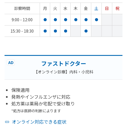
診察時間
月
火
水
木
金
土
日
祝
9:00 - 12:00
●
●
●
●
●
●
15:30 - 18:30
●
●
●
●
ファストドクター
AD
【オンライン診療】内科・小児科
保険適用
発熱やインフルエンザに対応
処方薬は薬局か宅配で受け取り
*処方は医師の判断によります
オンライン対応できる症状