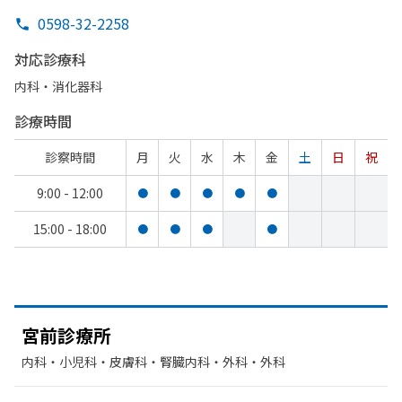
0598-32-2258
対応診療科
内科・​消化器科
診療時間
診察時間
月
火
水
木
金
土
日
祝
9:00 - 12:00
●
●
●
●
●
15:00 - 18:00
●
●
●
●
宮前診療所
内科・​小児科・​皮膚科・​腎臓内科・外科・​外科