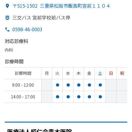
〒515-1502
三重県松阪市飯高町宮前１１０４
三交バス 宮前学校前バス停
0598-46-0003
対応診療科
内科
診療時間
診察時間
月
火
水
木
金
土
日
祝
9:00 - 12:00
●
●
●
●
●
14:00 - 17:00
●
●
●
●
●
医療法人昭仁会青木医院