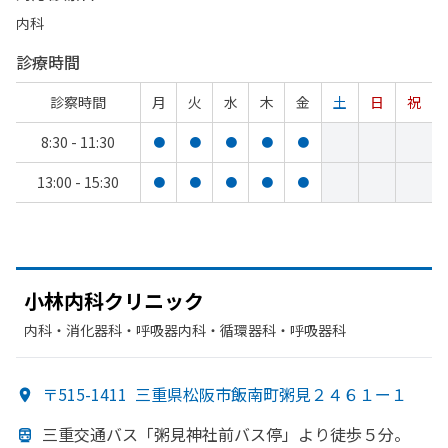
内科
診療時間
診察時間
月
火
水
木
金
土
日
祝
8:30 - 11:30
●
●
●
●
●
13:00 - 15:30
●
●
●
●
●
小林内科クリニック
内科・​消化器科・​呼吸器内科・​循環器科・​呼吸器科
〒515-1411
三重県松阪市飯南町粥見２４６１ー１
三重交通バス「粥見神社前バス停」より
徒歩５分。