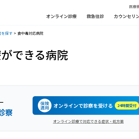
医療
オンライン診療
救急往診
カウンセリ
院を探す
食中毒対応病院
療ができる病院
ー
保険
オンラインで診察を受ける
24時間受付
適用
診察
オンライン診療で対応できる症状・処方薬