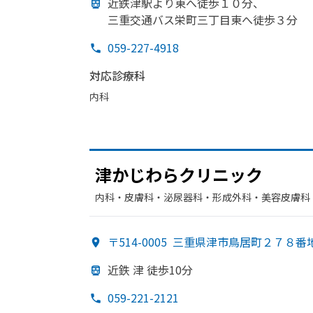
近鉄津駅より
東へ
徒歩１０分、
三重交通バス栄町三丁目東へ
徒歩３分
059-227-4918
対応診療科
内科
津かじわらクリニック
内科・​皮膚科・​泌尿器科・​形成外科・​美容皮膚科
〒514-0005
三重県津市鳥居町２７８番
近鉄 津 徒歩10分
059-221-2121