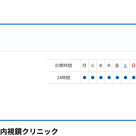
診察時間
月
火
水
木
金
土
日
24時間
●
●
●
●
●
●
●
内視鏡クリニック