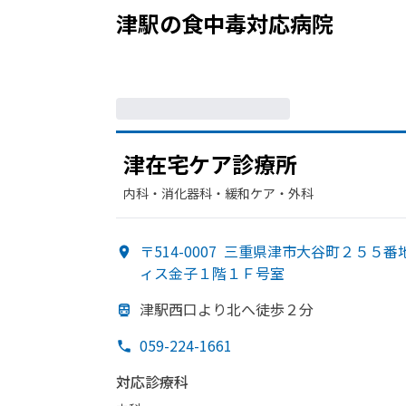
津駅
の
食中毒
対応病院
津在宅ケア診療所
内科・​消化器科・​緩和ケア・​外科
〒514-0007
三重県津市大谷町２５５番
ィス金子１階１Ｆ号室
津駅西口より
北へ
徒歩２分
059-224-1661
対応診療科