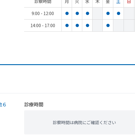
診察時間
月
火
水
木
金
土
日
9:00 - 12:00
●
●
●
●
●
14:00 - 17:00
●
●
●
●
地６
診療時間
診察時間は病院にご確認ください