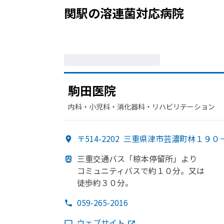
関駅
の
溶連菌
対応病院
駒田医院
内科・​小児科・​消化器科・​リハビリテーション
〒514-2202
三重県津市芸濃町林１９０
三重交通バス「椋本停留所」より
コミュニティバスで
約１０分。
又は
徒歩約３０分。
059-265-2016
ウェブサイト