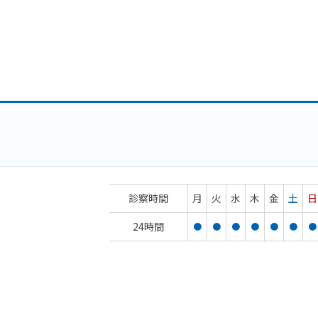
診察時間
月
火
水
木
金
土
日
24時間
●
●
●
●
●
●
●