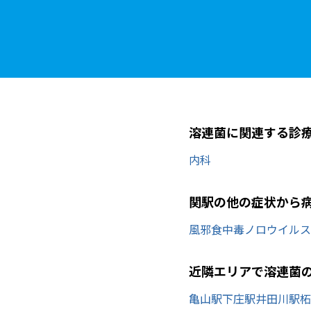
溶連菌に関連する診
内科
関駅の他の症状から
風邪
食中毒
ノロウイルス
近隣エリアで溶連菌
亀山駅
下庄駅
井田川駅
柘