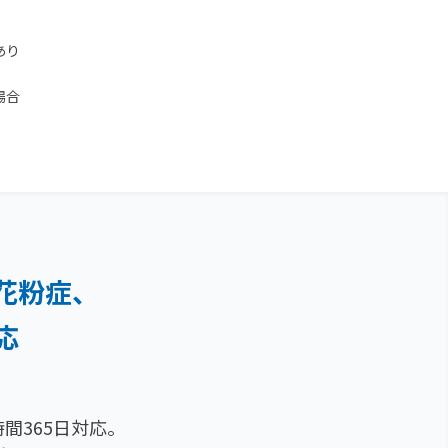
あり
場合
花粉症、
応
間365日対応。