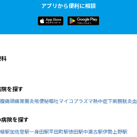
アプリから便利に相談
療科
病院を探す
腹痛
頭痛
胃腸炎
咳
便秘
嘔吐
マイコプラズマ
熱中症
下痢
膀胱炎
血
の病院を探す
植駅
加佐登駅
一身田駅
平田町駅
徳田駅
中瀬古駅
伊勢上野駅