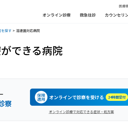
医療
オンライン診療
救急往診
カウンセリ
院を探す
溶連菌対応病院
療ができる病院
ー
保険
オンラインで診察を受ける
24時間受付
適用
診察
オンライン診療で対応できる症状・処方薬