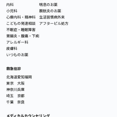
内科
喘息のお薬
小児科
膀胱炎のお薬
心療内科・精神科
生活習慣病外来
こどもの発達相談
アフターピル処方
不眠症・睡眠障害
胃腸炎・腹痛・下痢
アレルギー科
皮膚科
いつものお薬
救急往診
北海道
愛知
福岡
東京
大阪
神奈川
兵庫
埼玉
京都
千葉
奈良
メディカルカウンセリング