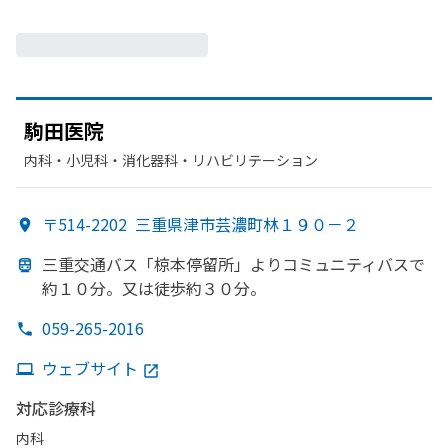
駒田医院
内科・​小児科・​消化器科・​リハビリテーション
〒514-2202
三重県津市芸濃町林１９０－２
三重交通バス「椋本停留所」より
コミュニティバスで
約１０分。
又は
徒歩約３０分。
059-265-2016
ウェブサイト
対応診療科
内科