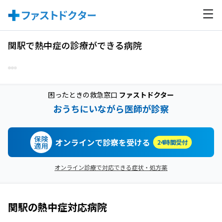
関駅で熱中症の診療ができる病院
困ったときの救急窓口
ファストドクター
おうちにいながら医師が診察
保険
オンラインで診察を受ける
24時間受付
適用
オンライン診療で対応できる症状・処方薬
関駅
の
熱中症
対応病院