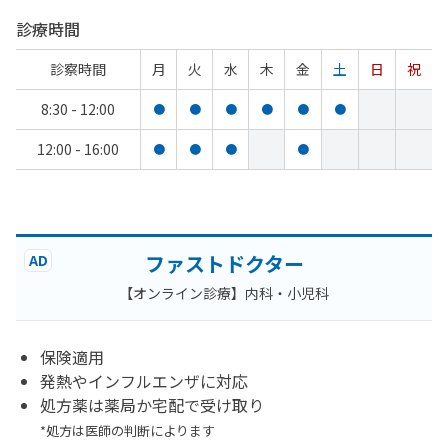
診療時間
診察時間
月
火
水
木
金
土
日
祝
8:30 - 12:00
●
●
●
●
●
●
12:00 - 16:00
●
●
●
●
ファストドクター
AD
【オンライン診療】内科・小児科
保険適用
発熱やインフルエンザに対応
処方薬は薬局か宅配で受け取り
*処方は医師の判断によります