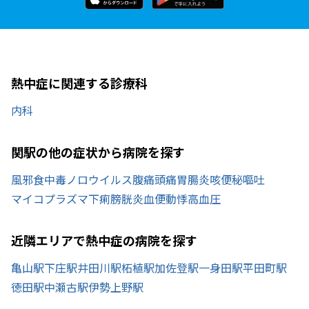
熱中症に関連する診療科
内科
関駅の他の症状から病院を探す
風邪
食中毒
ノロウイルス
腹痛
頭痛
胃腸炎
咳
便秘
嘔吐
マイコプラズマ
下痢
膀胱炎
血便
動悸
高血圧
近隣エリアで熱中症の病院を探す
亀山駅
下庄駅
井田川駅
柘植駅
加佐登駅
一身田駅
平田町駅
徳田駅
中瀬古駅
伊勢上野駅