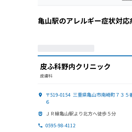
亀山駅
の
アレルギー症状
対応
皮ふ科野
内クリニック
皮膚科
〒519-0154
三重県亀山市南崎町７３５
６
ＪＲ線亀山駅より
北方
へ
徒歩５分
0595-98-4112