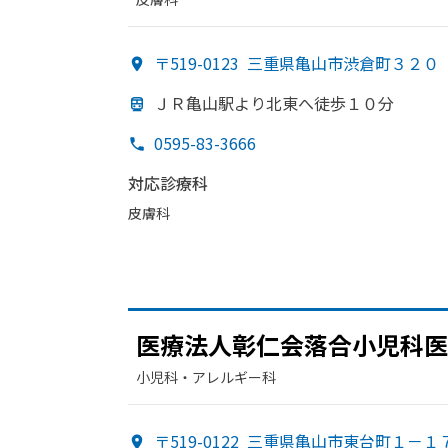
〒519-0123
三重県亀山市渋倉町３２０
ＪＲ亀山駅より
北東へ
徒歩１０分
0595-83-3666
対応診療科
皮膚科
医療法人彰仁会落合小児科医
小児科・​アレルギー科
〒519-0122
三重県亀山市東台町１－１