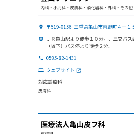
内科・​小児科・​皮膚科・​消化器科・​外科・​その他
〒519-0156
三重県亀山市南野町４－１
ＪＲ亀山駅より
徒歩１０分。、
三交バス
（坂下）
バス停より
徒歩２分。
0595-82-1431
ウェブサイト
対応診療科
皮膚科
医療法人亀山皮フ科
皮膚科