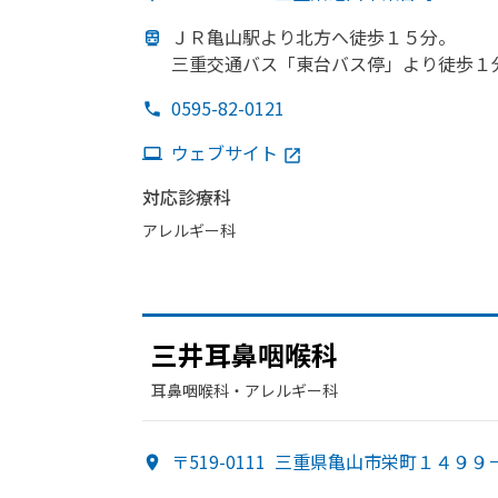
ＪＲ亀山駅より
北方
へ
徒歩１５分。
三重交通バス「東台バス停」より
徒歩１
0595-82-0121
ウェブサイト
対応診療科
アレルギー科
三井耳鼻咽喉科
耳鼻咽喉科・​アレルギー科
〒519-0111
三重県亀山市栄町１４９９