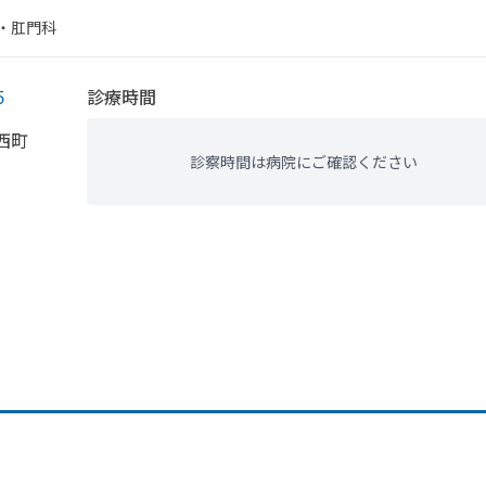
・​肛門科
５
診療時間
西町
診察時間は病院にご確認ください