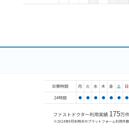
診察時間
月
火
水
木
金
土
日
24時間
●
●
●
●
●
●
●
175
ファストドクター利用実績
万
※2024年9月末時点のプラットフォーム利用件