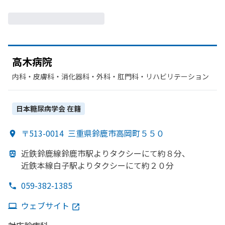
高木病院
内科・​皮膚科・​消化器科・​外科・​肛門科・​リハビリテーション
日本糖尿病学会
在籍
〒513-0014
三重県鈴鹿市高岡町５５０
近鉄鈴鹿線鈴鹿市駅より
タクシーにて約８分、
近鉄本線白子駅より
タクシーにて
約２０分
059-382-1385
ウェブサイト