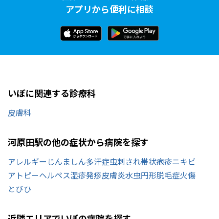
アプリから便利に相談
いぼに関連する診療科
皮膚科
河原田駅の他の症状から病院を探す
アレルギー
じんましん
多汗症
虫刺され
帯状疱疹
ニキビ
アトピー
ヘルペス
湿疹
発疹
皮膚炎
水虫
円形脱毛症
火傷
とびひ
近隣エリアでいぼの病院を探す