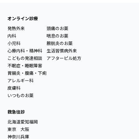
オンライン診療
発熱外来
頭痛のお薬
内科
喘息のお薬
小児科
膀胱炎のお薬
心療内科・精神科
生活習慣病外来
こどもの発達相談
アフターピル処方
不眠症・睡眠障害
胃腸炎・腹痛・下痢
アレルギー科
皮膚科
いつものお薬
救急往診
北海道
愛知
福岡
東京
大阪
神奈川
兵庫